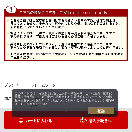
Data
ブランド
フレームワーク
このサイトでは、お客さまに適したお得な商品やサービスの案内、広告配
信等を行う目的で、第三者から提供された位置情報や広告データなどの情
商品
ルージュ
報をお客さまの個人データと結びつけて利用する場合があります。詳細Q&A
長財布
は
こちら
を参照ください。
確認
カラー
1.ブラック×パープル（-10x10）
購入手続きへ
2.ブラック×ピンク（-71x71）
3.ピンク×ピンク（-32x32）