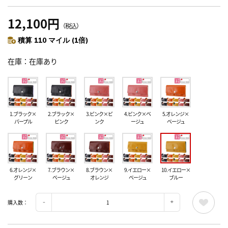
12,100円
（税込）
積算 110 マイル (1倍)
在庫
在庫あり
1.ブラック×
2.ブラック×
3.ピンク×ピ
4.ピンク×ベ
5.オレンジ×
パープル
ピンク
ンク
ージュ
ベージュ
6.オレンジ×
7.ブラウン×
8.ブラウン×
9.イエロー×
10.イエロー×
グリーン
ベージュ
オレンジ
ベージュ
ブルー
購入数：