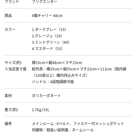
ブランド
フリクエンター
商品
4輪キャリー 48cm
カラー
1.ダークグレー（15）
2.グレージュ（16）
3.ミントグリーン（49）
4.マスタード（53）
サイズ(約)
横33cm×縦48cm×マチ23cm
※当店実寸値
総外周：横35cm×縦55cm×マチ23cm＝113cm（国内線
（100席以上）機内持込みサイズ）
ハンドル：4段階調節可能
素材
ポリカーボネート
重さ(約)
2.7kg/33L
備考
メインルーム : Xベルト、ファスナー付メッシュポケット
同梱物：取扱い説明書、ネームシール