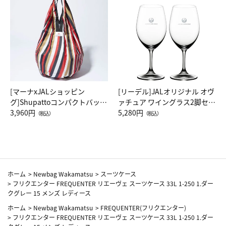
[マーナxJALショッピン
[リーデル]JALオリジナル オヴ
グ]Shupattoコンパクトバッグ
ァチュア ワイングラス2脚セッ
Drop JAL客室乗務員（LC）ス
3,960円
ト（レッドワイン）
5,280円
（税込）
（税込）
カーフ柄
ホーム
>
Newbag Wakamatsu
>
スーツケース
>
フリクエンター FREQUENTER リエーヴェ スーツケース 33L 1-250 1.ダー
クグレー 15 メンズ レディース
ホーム
>
Newbag Wakamatsu
>
FREQUENTER(フリクエンター)
>
フリクエンター FREQUENTER リエーヴェ スーツケース 33L 1-250 1.ダー