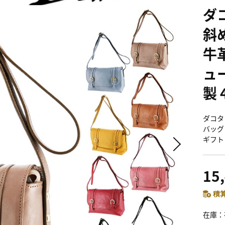
ダ
斜
牛革
ュー
製 
ダコタ
バッグ
ギフト 
15
積算
在庫