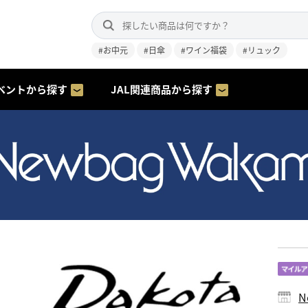
#お中元
#日傘
#ワイン福袋
#リュック
ベントから探す
JAL関連商品から探す
N