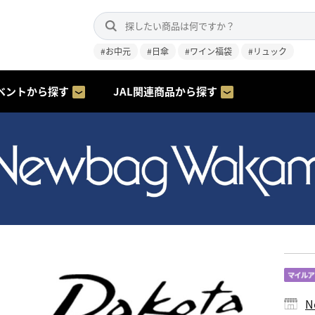
#お中元
#日傘
#ワイン福袋
#リュック
ベントから探す
JAL関連商品から探す
N