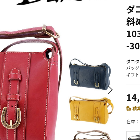
ダ
斜め
10
-3
ダコタ
バッグ
ギフト 
14
積算
在庫