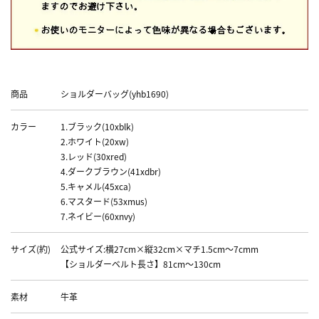
Data
商品
ショルダーバッグ(yhb1690)
カラー
1.ブラック(10xblk)
2.ホワイト(20xw)
3.レッド(30xred)
4.ダークブラウン(41xdbr)
5.キャメル(45xca)
6.マスタード(53xmus)
7.ネイビー(60xnvy)
サイズ(約)
公式サイズ:横27cm×縦32cm×マチ1.5cm～7cmm
【ショルダーベルト長さ】81cm～130cm
素材
牛革