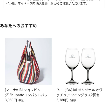
イン後、マイページ内
購入履歴一覧
からご確認いただけます。
あなたへのおすすめ
[マーナxJALショッピン
[リーデル]JALオリジナル オヴ
グ]Shupattoコンパクトバッグ
ァチュア ワイングラス2脚セッ
Drop JAL客室乗務員（LC）ス
3,960円
ト（レッドワイン）
5,280円
（税込）
（税込）
カーフ柄