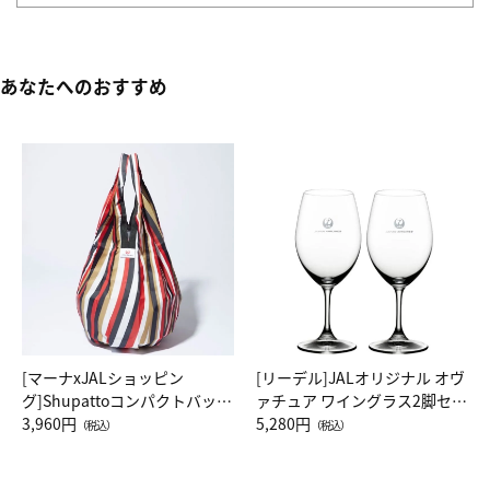
あなたへのおすすめ
[マーナxJALショッピン
[リーデル]JALオリジナル オヴ
グ]Shupattoコンパクトバッグ
ァチュア ワイングラス2脚セッ
Drop JAL客室乗務員（LC）ス
3,960円
ト（レッドワイン）
5,280円
（税込）
（税込）
カーフ柄