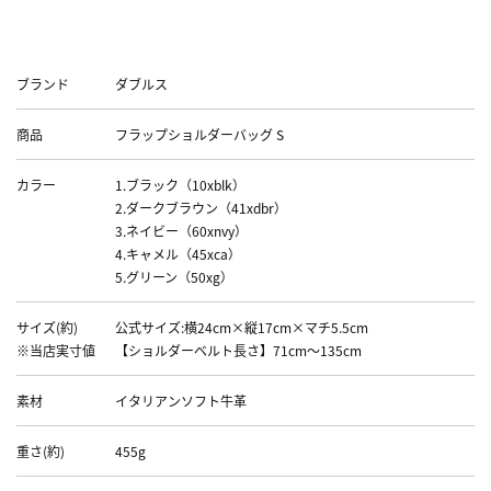
Data
ブランド
ダブルス
商品
フラップショルダーバッグ S
カラー
1.ブラック（10xblk）
2.ダークブラウン（41xdbr）
3.ネイビー（60xnvy）
4.キャメル（45xca）
5.グリーン（50xg）
サイズ(約)
公式サイズ:横24cm×縦17cm×マチ5.5cm
※当店実寸値
【ショルダーベルト長さ】71cm～135cm
素材
イタリアンソフト牛革
重さ(約)
455g