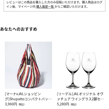
レビューはこの商品を購入した方のみ投稿いただけます。購入商品はログ
イン後、マイページ内
購入履歴一覧
からご確認いただけます。
あなたへのおすすめ
[マーナxJALショッピン
[リーデル]JALオリジナル オヴ
グ]Shupattoコンパクトバッグ
ァチュア ワイングラス2脚セッ
Drop JAL客室乗務員（LC）ス
3,960円
ト（レッドワイン）
5,280円
（税込）
（税込）
カーフ柄