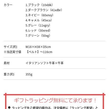
カラー
1.ブラック（10xblk）
2.ダークブラウン（41xdbr）
3.ネイビー（60xnvy）
4.キャメル（45xca）
5.グレー（11xgry）
6.レッド（30xred）
7.グリーン（50xg）
サイズ(約)
W18×H38×D5cm
※当店実寸値
【ベルト】～116cm
素材
イタリアンソフト牛革×牛革
重さ(約)
355g