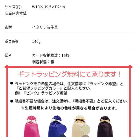
サイズ(約)
W19×H9.5×D2cm
※当店実寸値
素材
イタリア製牛革
重さ(約)
140g
備考
カード収納枚数：16枚
梱包状態：箱