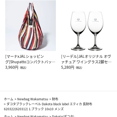
[マーナxJALショッピン
[リーデル]JALオリジナル オヴ
グ]Shupattoコンパクトバッグ
ァチュア ワイングラス2脚セッ
Drop JAL客室乗務員（LC）ス
3,960円
ト（レッドワイン）
5,280円
（税込）
（税込）
カーフ柄
ホーム
>
Newbag Wakamatsu
>
財布
>
ダコタブラックレーベル Dakota black label エティカ 長財布
620322(620312) 1.ブラック 10x10 メンズ
ホーム
>
Newbag Wakamatsu
>
Dakota(ダコタ)