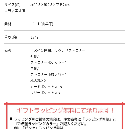
サイズ(約)
横19.5×縦9.5×マチ2cm
※当店実寸値
素材
ゴート(山羊革)
重さ(約)
157g
備考
【メイン開閉】ラウンドファスナー
外側/
ファスナーポケット×1
内側/
ファスナー小銭入れ×1
札入れ×2
カードポケット×18
フリーポケット×3