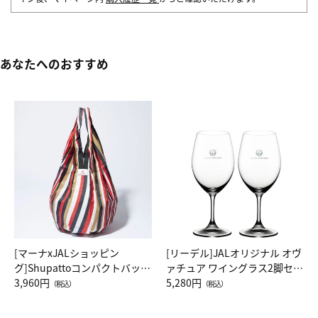
あなたへのおすすめ
[マーナxJALショッピン
[リーデル]JALオリジナル オヴ
グ]Shupattoコンパクトバッグ
ァチュア ワイングラス2脚セッ
Drop JAL客室乗務員（LC）ス
3,960円
ト（レッドワイン）
5,280円
（税込）
（税込）
カーフ柄