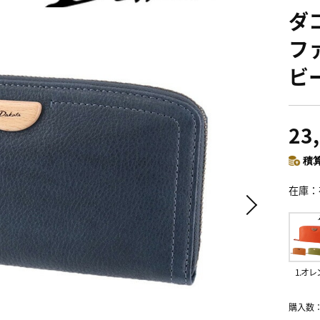
ダコ
ファ
ビー
23
積算
在庫
1.オレ
購入数