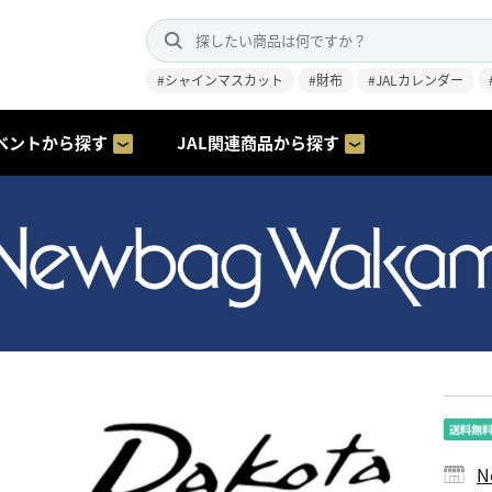
#シャインマスカット
#財布
#JALカレンダー
ベントから探す
JAL関連商品から探す
N