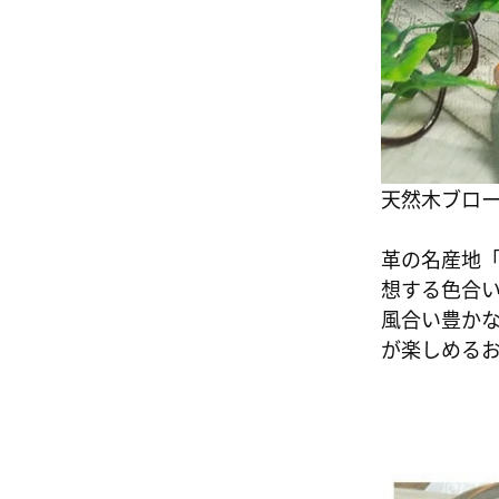
天然木ブロ
革の名産地
想する色合
風合い豊か
が楽しめる