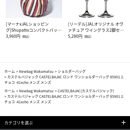
[マーナxJALショッピン
[リーデル]JALオリジナル オヴ
グ]Shupattoコンパクトバッグ
ァチュア ワイングラス2脚セッ
Drop JAL客室乗務員（LC）ス
3,960円
ト（レッドワイン）
5,280円
（税込）
（税込）
カーフ柄
ホーム
>
Newbag Wakamatsu
>
ショルダーバッグ
>
カステルバジャック CASTELBAJAC ロンド ワンショルダーバッグ 85901 2.
チョコ -41xcho メンズ メンズ
ホーム
>
Newbag Wakamatsu
>
CASTELBAJAC(カステルバジャック)
>
カステルバジャック CASTELBAJAC ロンド ワンショルダーバッグ 85901 2.
チョコ -41xcho メンズ メンズ
カテゴリを選ぶ