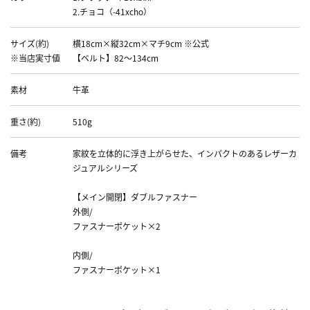
2.チョコ（-41xcho）
サイズ(約)
横18cm×縦32cm×マチ9cm ※公式
※当店実寸値
【ベルト】82～134cm
素材
牛革
重さ(約)
510g
備考
家紋を立体的に浮き上がらせた、インパクトのあるレザーカ
ジュアルシリーズ
【メイン開閉】ダブルファスナー
外側/
ファスナーポケット×2
内側/
ファスナーポケット×1