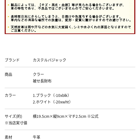
Data
ブランド
カステルバジャック
商品
クラー
被せ長財布
カラー
1.ブラック（-10xblk）
2.ホワイト（-20xwht）
サイズ(約)
横19.5cm×縦9cm×マチ2.5cm ※公式
※当店実寸値
素材
牛革