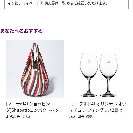
イン後、マイページ内
購入履歴一覧
からご確認いただけます。
あなたへのおすすめ
[マーナxJALショッピン
[リーデル]JALオリジナル オヴ
グ]Shupattoコンパクトバッグ
ァチュア ワイングラス2脚セッ
Drop JAL客室乗務員（LC）ス
3,960円
ト（レッドワイン）
5,280円
（税込）
（税込）
カーフ柄