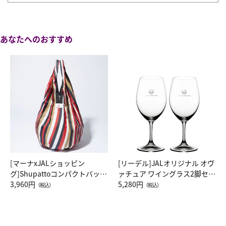
あなたへのおすすめ
[マーナxJALショッピン
[リーデル]JALオリジナル オヴ
グ]Shupattoコンパクトバッグ
ァチュア ワイングラス2脚セッ
Drop JAL客室乗務員（LC）ス
3,960円
ト（レッドワイン）
5,280円
（税込）
（税込）
カーフ柄