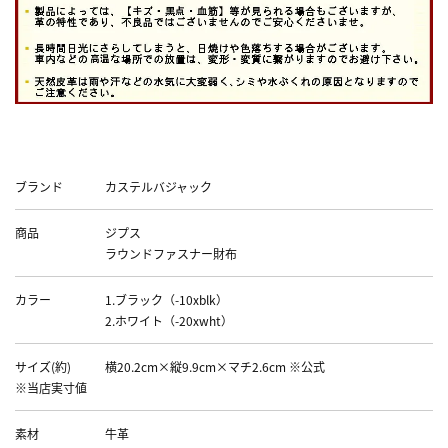
Data
ブランド
カステルバジャック
商品
ジプス
ラウンドファスナー財布
カラー
1.ブラック（-10xblk）
2.ホワイト（-20xwht）
サイズ(約)
横20.2cm×縦9.9cm×マチ2.6cm ※公式
※当店実寸値
素材
牛革