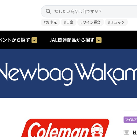
#お中元
#日傘
#ワイン福袋
#リュック
ベントから探す
JAL関連商品から探す
N