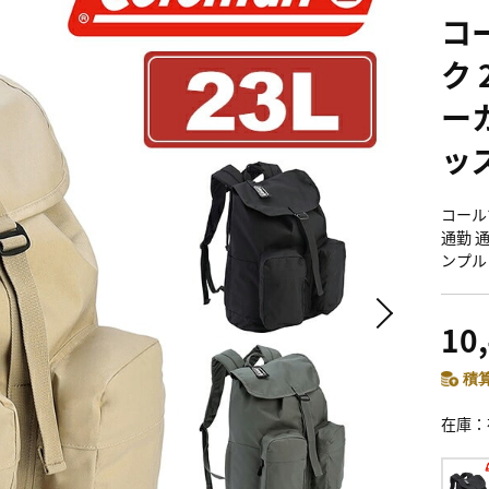
コ
ク 
ー
ッズ
コールマ
通勤 
ンプル 
10
積算
在庫