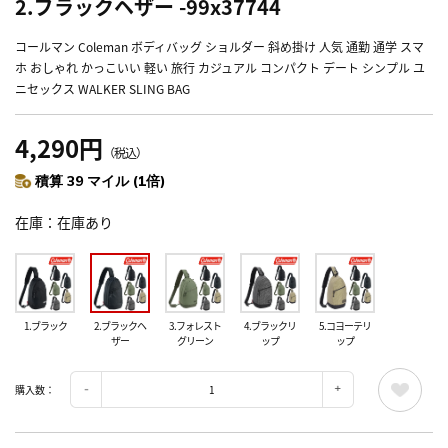
2.ブラックヘザー -99x37744
コールマン Coleman ボディバッグ ショルダー 斜め掛け 人気 通勤 通学 スマ
ホ おしゃれ かっこいい 軽い 旅行 カジュアル コンパクト デート シンプル ユ
ニセックス WALKER SLING BAG
4,290円
（税込）
積算 39 マイル (1倍)
在庫
在庫あり
1.ブラック
2.ブラックヘ
3.フォレスト
4.ブラックリ
5.コヨーテリ
ザー
グリーン
ップ
ップ
購入数：