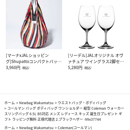
[マーナxJALショッピン
[リーデル]JALオリジナル オヴ
グ]Shupattoコンパクトバッグ
ァチュア ワイングラス2脚セッ
Drop JAL客室乗務員（LC）ス
3,960円
ト（レッドワイン）
5,280円
（税込）
（税込）
カーフ柄
ホーム
>
Newbag Wakamatsu
>
ウエストバッグ・ボディバッグ
>
コールマン バッグ ボディバッグ ワンショルダー 縦型 Coleman ウォーカー
スリングバッグ 6.5L B5対応 メンズ レディース キッズ 誕生日プレゼント ギ
フト ラッピング無料 正規代理店 2.ブラックヘザー -99x37744
ホーム
>
Newbag Wakamatsu
>
Coleman(コールマン)