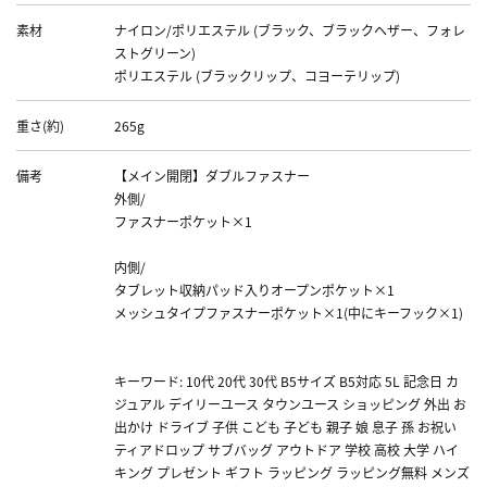
素材
ナイロン/ポリエステル (ブラック、ブラックヘザー、フォレ
ストグリーン)
ポリエステル (ブラックリップ、コヨーテリップ)
重さ(約)
265g
備考
【メイン開閉】ダブルファスナー
外側/
ファスナーポケット×1
内側/
タブレット収納パッド入りオープンポケット×1
メッシュタイプファスナーポケット×1(中にキーフック×1)
キーワード: 10代 20代 30代 B5サイズ B5対応 5L 記念日 カ
ジュアル デイリーユース タウンユース ショッピング 外出 お
出かけ ドライブ 子供 こども 子ども 親子 娘 息子 孫 お祝い
ティアドロップ サブバッグ アウトドア 学校 高校 大学 ハイ
キング プレゼント ギフト ラッピング ラッピング無料 メンズ