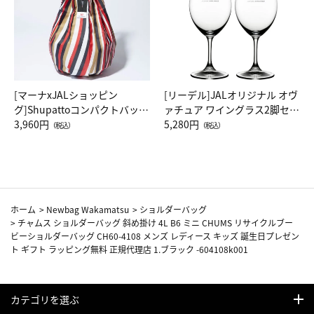
[マーナxJALショッピン
[リーデル]JALオリジナル オヴ
グ]Shupattoコンパクトバッグ
ァチュア ワイングラス2脚セッ
Drop JAL客室乗務員（LC）ス
3,960円
ト（レッドワイン）
5,280円
（税込）
（税込）
カーフ柄
ホーム
>
Newbag Wakamatsu
>
ショルダーバッグ
>
チャムス ショルダーバッグ 斜め掛け 4L B6 ミニ CHUMS リサイクルブー
ビーショルダーバッグ CH60-4108 メンズ レディース キッズ 誕生日プレゼン
ト ギフト ラッピング無料 正規代理店 1.ブラック -604108k001
カテゴリを選ぶ