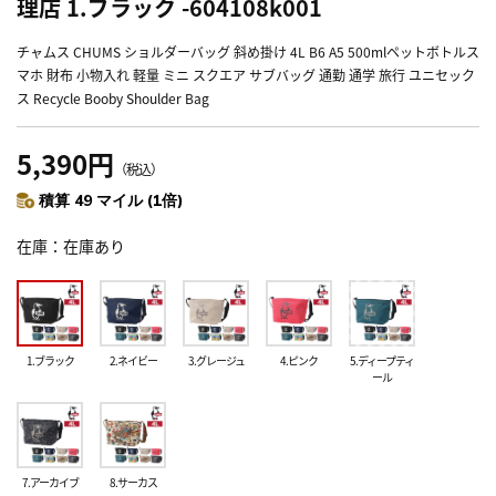
理店 1.ブラック -604108k001
チャムス CHUMS ショルダーバッグ 斜め掛け 4L B6 A5 500mlペットボトルス
マホ 財布 小物入れ 軽量 ミニ スクエア サブバッグ 通勤 通学 旅行 ユニセック
ス Recycle Booby Shoulder Bag
5,390円
（税込）
積算 49 マイル (1倍)
在庫
在庫あり
1.ブラック
2.ネイビー
3.グレージュ
4.ピンク
5.ディープティ
ール
7.アーカイブ
8.サーカス