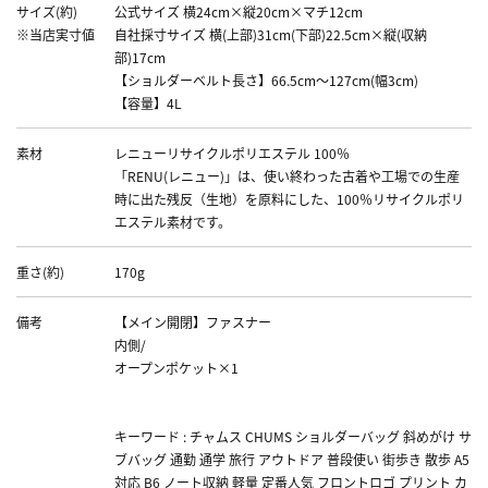
サイズ(約)
公式サイズ 横24cm×縦20cm×マチ12cm
※当店実寸値
自社採寸サイズ 横(上部)31cm(下部)22.5cm×縦(収納
部)17cm
【ショルダーベルト長さ】66.5cm～127cm(幅3cm)
【容量】4L
素材
レニューリサイクルポリエステル 100％
「RENU(レニュー)」は、使い終わった古着や工場での生産
時に出た残反（生地）を原料にした、100％リサイクルポリ
エステル素材です。
重さ(約)
170g
備考
【メイン開閉】ファスナー
内側/
オープンポケット×1
キーワード : チャムス CHUMS ショルダーバッグ 斜めがけ サ
ブバッグ 通勤 通学 旅行 アウトドア 普段使い 街歩き 散歩 A5
対応 B6 ノート収納 軽量 定番人気 フロントロゴ プリント カ