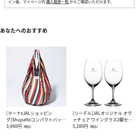
イン後、マイページ内
購入履歴一覧
からご確認いただけます。
あなたへのおすすめ
[マーナxJALショッピン
[リーデル]JALオリジナル オヴ
グ]Shupattoコンパクトバッグ
ァチュア ワイングラス2脚セッ
Drop JAL客室乗務員（LC）ス
3,960円
ト（レッドワイン）
5,280円
（税込）
（税込）
カーフ柄