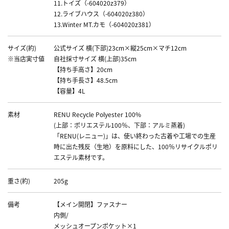
11.トイズ（-604020z379）
12.ライブハウス（-604020z380）
13.Winter MT.カモ（-604020z381）
サイズ(約)
公式サイズ 横(下部)23cm×縦25cm×マチ12cm
※当店実寸値
自社採寸サイズ 横(上部)35cm
【持ち手高さ】20cm
【持ち手長さ】48.5cm
【容量】4L
素材
RENU Recycle Polyester 100%
(上部：ポリエステル100％、下部：アルミ蒸着)
「RENU(レニュー)」は、使い終わった古着や工場での生産
時に出た残反（生地）を原料にした、100％リサイクルポリ
エステル素材です。
重さ(約)
205g
備考
【メイン開閉】ファスナー
内側/
メッシュオープンポケット×1