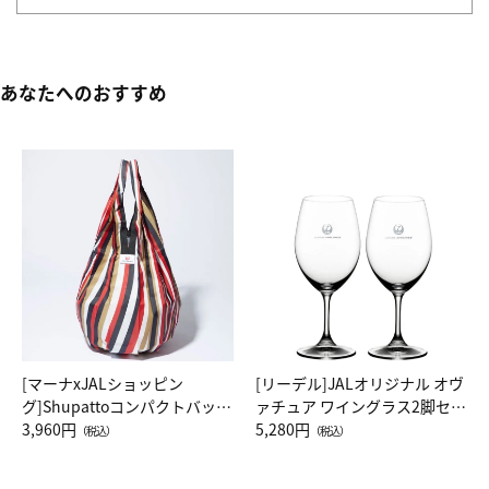
あなたへのおすすめ
[マーナxJALショッピン
[リーデル]JALオリジナル オヴ
グ]Shupattoコンパクトバッグ
ァチュア ワイングラス2脚セッ
Drop JAL客室乗務員（LC）ス
3,960円
ト（レッドワイン）
5,280円
（税込）
（税込）
カーフ柄