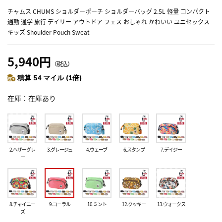
チャムス CHUMS ショルダーポーチ ショルダーバッグ 2.5L 軽量 コンパクト
通勤 通学 旅行 デイリー アウトドア フェス おしゃれ かわいい ユニセックス
キッズ Shoulder Pouch Sweat
5,940円
（税込）
積算 54 マイル (1倍)
在庫
在庫あり
2.ヘザーグレ
3.グレージュ
4.ウェーブ
6.スタンプ
7.デイジー
ー
8.チャイニー
9.コーラル
10.ミント
12.クッキー
13.ウォークス
ズ