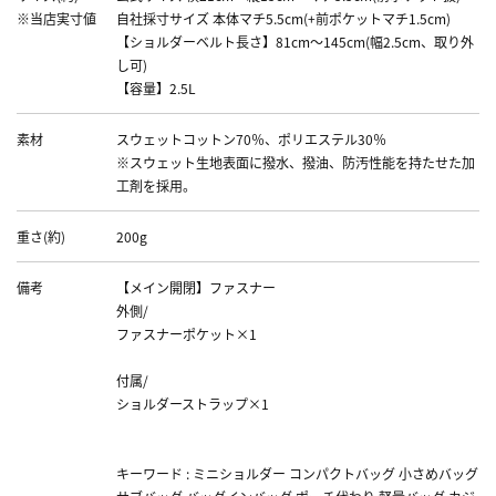
※当店実寸値
自社採寸サイズ 本体マチ5.5cm(+前ポケットマチ1.5cm)
【ショルダーベルト長さ】81cm～145cm(幅2.5cm、取り外
し可)
【容量】2.5L
素材
スウェットコットン70％、ポリエステル30％
※スウェット生地表面に撥水、撥油、防汚性能を持たせた加
工剤を採用。
重さ(約)
200g
備考
【メイン開閉】ファスナー
外側/
ファスナーポケット×1
付属/
ショルダーストラップ×1
キーワード : ミニショルダー コンパクトバッグ 小さめバッグ