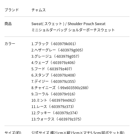
Data
ブランド
チャムス
商品
Sweat( スウェット ) / Shoulder Pouch Sweat
ミニショルダーバッグ ショルダーポーチスウェット
カラー
1.ブラック（-603979k001）
2.ヘザーグレー（-603979g005）
3.グレージュ（-603979g057）
4.ウェーブ（-603979z406）
5.フード（-603979z407）
6.スタンプ（-603979z408）
7.デイジー（-603979z355）
8.チャイニーズ（-99x603590z288）
9.コーラル（-603979r016）
10.ミント（-603979m062）
11.レース（-603979z373）
12.クッキー（-603979z374）
13.ウォークス（-603979z375）
サイズ(約)
公式サイズ 横21cm×縦15cm×マチ5.5cm(前ポケット抜)