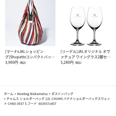
[マーナxJALショッピン
[リーデル]JALオリジナル オヴ
グ]Shupattoコンパクトバッグ
ァチュア ワイングラス2脚セッ
Drop JAL客室乗務員（LC）ス
3,960円
ト（レッドワイン）
5,280円
（税込）
（税込）
カーフ柄
ホーム
>
Newbag Wakamatsu
>
ボストンバッグ
>
チャムス ショルダーバッグ 12L CHUMS バナナショルダーバッグスウェッ
ト CH60-3937 5.フード -603937z407