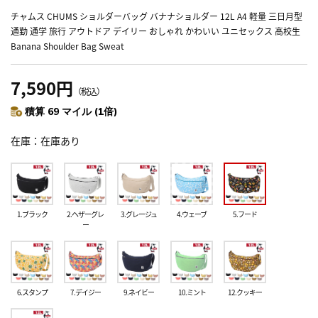
チャムス CHUMS ショルダーバッグ バナナショルダー 12L A4 軽量 三日月型
通勤 通学 旅行 アウトドア デイリー おしゃれ かわいい ユニセックス 高校生
Banana Shoulder Bag Sweat
7,590円
（税込）
積算 69 マイル (1倍)
在庫
在庫あり
1.ブラック
2.ヘザーグレ
3.グレージュ
4.ウェーブ
5.フード
ー
6.スタンプ
7.デイジー
9.ネイビー
10.ミント
12.クッキー