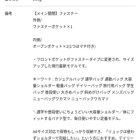
備考
【メイン開閉】ファスナー
外側/
ファスナーポケット×1
内側/
オープンポケット×2(1つはマチ付き)
・フロントポケットがファスナータイプに変更され、サイズ
アップした現行最新モデルです。
キーワード : カジュアルバッグ 通学バッグ 通勤バッグ 大容
量ショルダー 軽量バッグ デイリーバッグ 旅行用バッグ 学生
バッグ 普段使い 大きめバッグ 斜めがけバッグ メンズバッグ
ニューバッグワカマツ ニューバックワカマツ
＼通学や普段使いにちょうどいい大容量ショルダー／体にフ
ィットするバナナ型で、毎日使いやすい定番モデル。
A4サイズ対応で荷物もしっかり収納でき、「リュックは使わ
ずショルダーで完結したい」という方におすすめ。デイリー