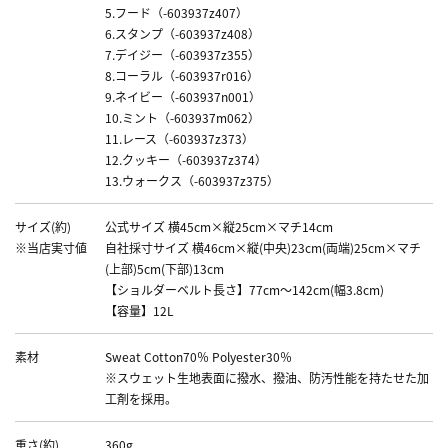
5.フード（-603937z407）
6.スタンプ（-603937z408）
7.デイジー（-603937z355）
8.コーラル（-603937r016）
9.ネイビー（-603937n001）
10.ミント（-603937m062）
11.レース（-603937z373）
12.クッキー（-603937z374）
13.ウォークス（-603937z375）
サイズ(約)
公式サイズ 横45cm×縦25cm×マチ14cm
※当店実寸値
自社採寸サイズ 横46cm×縦(中央)23cm(両端)25cm×マチ
(上部)5cm(下部)13cm
【ショルダーベルト長さ】77cm～142cm(幅3.8cm)
【容量】12L
素材
Sweat Cotton70％ Polyester30％
※スウェット生地表面に撥水、撥油、防汚性能を持たせた加
工剤を採用。
重さ(約)
360g