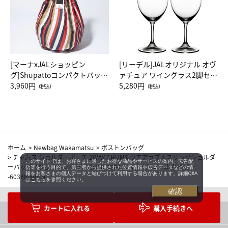
[マーナxJALショッピン
[リーデル]JALオリジナル オヴ
グ]Shupattoコンパクトバッグ
ァチュア ワイングラス2脚セッ
Drop JAL客室乗務員（LC）ス
3,960円
ト（レッドワイン）
5,280円
（税込）
（税込）
カーフ柄
ホーム
>
Newbag Wakamatsu
>
ボストンバッグ
>
チャムス ショルダーポーチ 2WAY CHUMS ウエアラブルスリングショルダ
このサイトでは、お客さまに適したお得な商品やサービスの案内、広告配
ーバッグスウェットナイロン CH60-3880 1.ヘザーグレーxbネイビー
信等を行う目的で、第三者から提供された位置情報や広告データなどの情
報をお客さまの個人データと結びつけて利用する場合があります。詳細Q&A
-603880g019
は
こちら
を参照ください。
確認
購入手続きへ
カテゴリを選ぶ