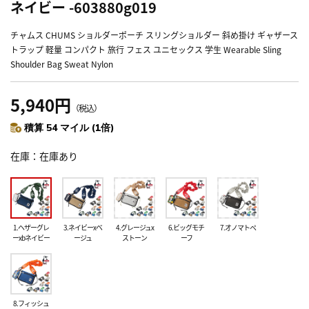
ネイビー -603880g019
チャムス CHUMS ショルダーポーチ スリングショルダー 斜め掛け ギャザース
トラップ 軽量 コンパクト 旅行 フェス ユニセックス 学生 Wearable Sling
Shoulder Bag Sweat Nylon
5,940円
（税込）
積算 54 マイル (1倍)
在庫
在庫あり
1.ヘザーグレ
3.ネイビーxベ
4.グレージュx
6.ビッグモチ
7.オノマトペ
ーxbネイビー
ージュ
ストーン
ーフ
8.フィッシュ