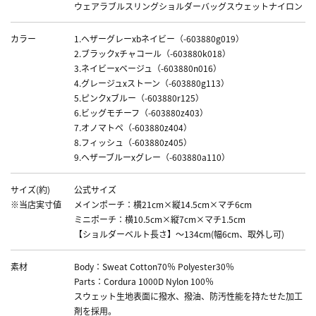
ウェアラブルスリングショルダーバッグスウェットナイロン
カラー
1.ヘザーグレーxbネイビー（-603880g019）
2.ブラックxチャコール（-603880k018）
3.ネイビーxベージュ（-603880n016）
4.グレージュxストーン（-603880g113）
5.ピンクxブルー（-603880r125）
6.ビッグモチーフ（-603880z403）
7.オノマトペ（-603880z404）
8.フィッシュ（-603880z405）
9.ヘザーブルーxグレー（-603880a110）
サイズ(約)
公式サイズ
※当店実寸値
メインポーチ：横21cm×縦14.5cm×マチ6cm
ミニポーチ：横10.5cm×縦7cm×マチ1.5cm
【ショルダーベルト長さ】～134cm(幅6cm、取外し可)
素材
Body：Sweat Cotton70％ Polyester30％
Parts：Cordura 1000D Nylon 100％
スウェット生地表面に撥水、撥油、防汚性能を持たせた加工
剤を採用。