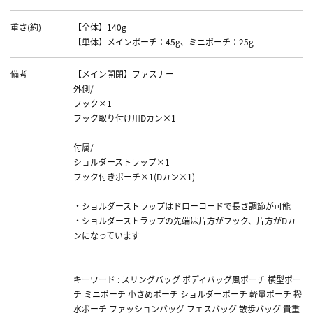
重さ(約)
【全体】140g
【単体】メインポーチ：45g、ミニポーチ：25g
備考
【メイン開閉】ファスナー
外側/
フック×1
フック取り付け用Dカン×1
付属/
ショルダーストラップ×1
フック付きポーチ×1(Dカン×1)
・ショルダーストラップはドローコードで長さ調節が可能
・ショルダーストラップの先端は片方がフック、片方がDカ
ンになっています
キーワード : スリングバッグ ボディバッグ風ポーチ 横型ポー
チ ミニポーチ 小さめポーチ ショルダーポーチ 軽量ポーチ 撥
水ポーチ ファッションバッグ フェスバッグ 散歩バッグ 貴重