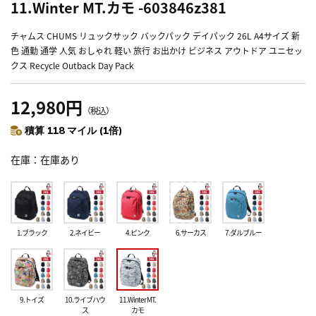
11.Winter MT.カモ -603846z381
チャムス CHUMS リュックサック バックパック デイパック 26L A4サイズ 新
色 通勤 通学 人気 おしゃれ 軽い 旅行 お出かけ ビジネス アウトドア ユニセッ
クス Recycle Outback Day Pack
12,980円
（税込）
積算 118 マイル (1倍)
在庫
在庫あり
1.ブラック
2.ネイビー
4.ピンク
6.サーカス
7.ダルブルー
9.トイズ
10.ライブハウ
11.Winter MT.
ス
カモ