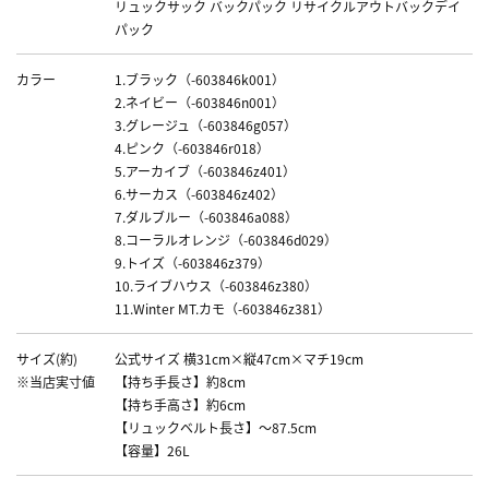
リュックサック バックパック リサイクルアウトバックデイ
パック
カラー
1.ブラック（-603846k001）
2.ネイビー（-603846n001）
3.グレージュ（-603846g057）
4.ピンク（-603846r018）
5.アーカイブ（-603846z401）
6.サーカス（-603846z402）
7.ダルブルー（-603846a088）
8.コーラルオレンジ（-603846d029）
9.トイズ（-603846z379）
10.ライブハウス（-603846z380）
11.Winter MT.カモ（-603846z381）
サイズ(約)
公式サイズ 横31cm×縦47cm×マチ19cm
※当店実寸値
【持ち手長さ】約8cm
【持ち手高さ】約6cm
【リュックベルト長さ】～87.5cm
【容量】26L