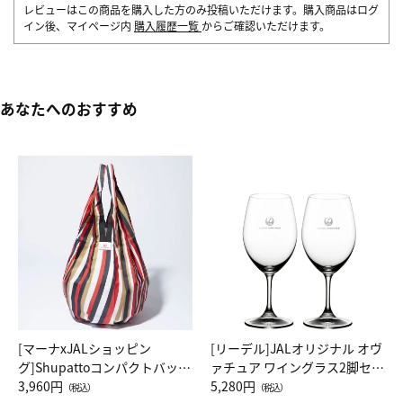
レビューはこの商品を購入した方のみ投稿いただけます。購入商品はログ
イン後、マイページ内
購入履歴一覧
からご確認いただけます。
あなたへのおすすめ
[マーナxJALショッピン
[リーデル]JALオリジナル オヴ
グ]Shupattoコンパクトバッグ
ァチュア ワイングラス2脚セッ
Drop JAL客室乗務員（LC）ス
3,960円
ト（レッドワイン）
5,280円
（税込）
（税込）