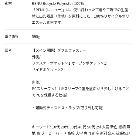
素材
RENU Recycle Polyester 100%
「RENU(レニュー)」は、使い終わった古着や工場での生産
時に出た残反（生地）を原料にした、100％リサイクルポリ
エステル素材です。
重さ(約)
595g
備考
【メイン開閉】ダブルファスナー
外側/
ファスナーポケット×1(オープンポケット×1)
サイドポケット×2
内側/
PCスリーブ×1（※スリーブ位置を底面から少し上げること
でPCを保護する仕様）
・可動式チェストストラップ(取り外し可能)
キーワード: 10代 20代 30代 40代 50代 25l 人気 新色 総柄 無
地 鳥 ブービーバード 高校 大学 専門 新卒 新社会人 就職祝い