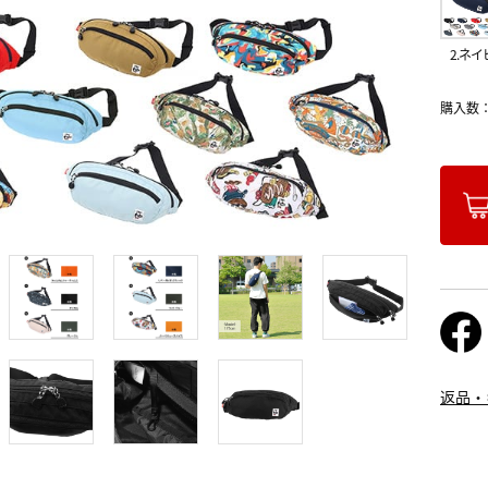
2.ネイ
購入数
返品・