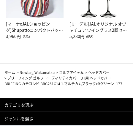
[マーナxJALショッピン
[リーデル]JALオリジナル オヴ
グ]Shupattoコンパクトバッグ
ァチュア ワイングラス2脚セッ
Drop JAL客室乗務員（LC）ス
3,960円
ト（レッドワイン）
5,280円
（税込）
（税込）
カーフ柄
ホーム
>
Newbag Wakamatsu
>
ゴルフアイテム
>
ヘッドカバー
>
ブリーフィング ゴルフ ユーティリティカバー UT用 ヘッドカバー
BRIEFING カモコンビ BRG261G14 1.マルチカムブラックxRグリーン -177
カテゴリを選ぶ
ジャンルを選ぶ