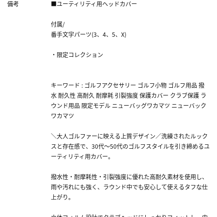
備考
■ユーティリティ用ヘッドカバー
付属/
番手文字パーツ(3、4、5、X)
・限定コレクション
キーワード : ゴルフアクセサリー ゴルフ小物 ゴルフ用品 撥
水 耐久性 高耐久 耐摩耗 引裂強度 保護カバー クラブ保護 ラ
ウンド用品 限定モデル ニューバッグワカマツ ニューバック
ワカマツ
＼大人ゴルファーに映える上質デザイン／洗練されたルック
スと存在感で、30代～50代のゴルフスタイルを引き締めるユ
ーティリティ用カバー。
撥水性・耐摩耗性・引裂強度に優れた高耐久素材を使用し、
雨や汚れにも強く、ラウンド中でも安心して使えるタフな仕
上がり。