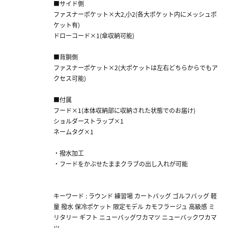
■サイド側
ファスナーポケット×大2,小2(各大ポケット内にメッシュポ
ケット有)
ドローコード×1(傘収納可能)
■背胴側
ファスナーポケット×2(大ポケットは左右どちらからでもア
クセス可能)
■付属
フード×1(本体収納部に収納された状態でのお届け)
ショルダーストラップ×1
ネームタグ×1
・撥水加工
・フードをかぶせたままクラブの出し入れが可能
キーワード : ラウンド 練習場 カートバッグ ゴルフバッグ 軽
量 撥水 保冷ポケット 限定モデル カモフラージュ 高級感 ミ
リタリー ギフト ニューバッグワカマツ ニューバックワカマ
ツ