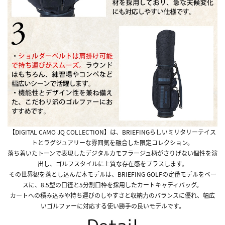
【DIGITAL CAMO JQ COLLECTION】は、BRIEFINGらしいミリタリーテイス
トとラグジュアリーな雰囲気を融合した限定コレクション。
落ち着いたトーンで表現したデジタルカモフラージュ柄がさりげない個性を演
出し、ゴルフスタイルに上質な存在感をプラスします。
その世界観を落とし込んだ本モデルは、BRIEFING GOLFの定番モデルをベー
スに、8.5型の口径と5分割口枠を採用したカートキャディバッグ。
カートへの積み込みや持ち運びのしやすさと収納力のバランスに優れ、幅広
いゴルファーに対応する使い勝手の良いモデルです。