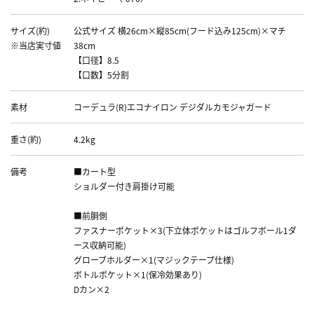
サイズ(約)
公式サイズ 横26cm×縦85cm(フード込み125cm)×マチ
※当店実寸値
38cm
【口径】8.5
【口数】5分割
素材
コーデュラ(R)エコナイロン デジダルカモジャガード
重さ(約)
4.2kg
備考
■カート型
ショルダー付き肩掛け可能
■前胴側
ファスナーポケット×3(下立体ポケットはゴルフボール1ダ
ース収納可能)
グローブホルダー×1(マジックテープ仕様)
ボトルポケット×1(保冷効果あり)
Dカン×2