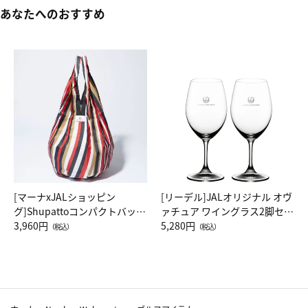
あなたへのおすすめ
[マーナxJALショッピン
[リーデル]JALオリジナル オヴ
グ]Shupattoコンパクトバッグ
ァチュア ワイングラス2脚セッ
Drop JAL客室乗務員（LC）ス
3,960円
ト（レッドワイン）
5,280円
（税込）
（税込）
カーフ柄