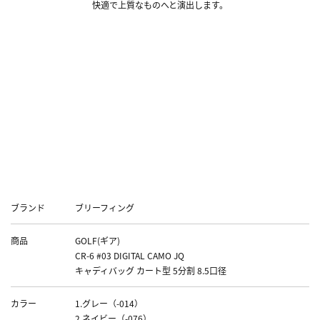
快適で上質なものへと演出します。
■その他ブリーフィングの『カート型キャディバッ
グ一覧』はこちら！■
■『デジタルカモジャガードコレクション』関連ア
イテムはこちら！■
Data
ブランド
ブリーフィング
商品
GOLF(ギア)
CR-6 #03 DIGITAL CAMO JQ
キャディバッグ カート型 5分割 8.5口径
カラー
1.グレー（-014）
2.ネイビー（-076）