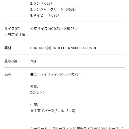
2.タン（-028）
3.レンジャーグリーン（-068）
4.ネイビー（-076）
サイズ(約)
公式サイズ 横10.5cm×縦26cm
※当店実寸値
素材
CORDURA(R) TRUELOCK 500D BALLISTIC
重さ(約)
70g
備考
■ユーティリティ用ヘッドカバー
外側/
Dカン×1
付属/
番手文字パーツ(3、4、5、X)
キーワード： ブリーフィング 正規品 STANDARDシリーズ ゴ