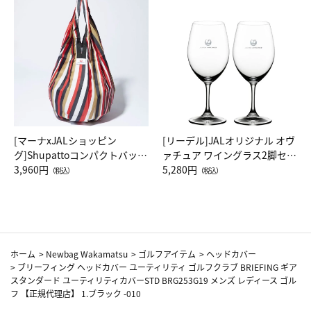
[マーナxJALショッピン
[リーデル]JALオリジナル オヴ
グ]Shupattoコンパクトバッグ
ァチュア ワイングラス2脚セッ
Drop JAL客室乗務員（LC）ス
3,960円
ト（レッドワイン）
5,280円
（税込）
（税込）
カーフ柄
ホーム
>
Newbag Wakamatsu
>
ゴルフアイテム
>
ヘッドカバー
>
ブリーフィング ヘッドカバー ユーティリティ ゴルフクラブ BRIEFING ギア
スタンダード ユーティリティカバーSTD BRG253G19 メンズ レディース ゴル
フ 【正規代理店】 1.ブラック -010