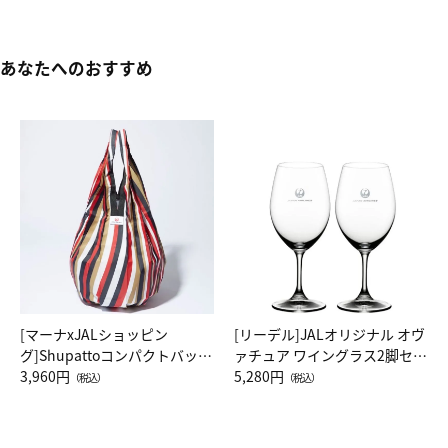
あなたへのおすすめ
[マーナxJALショッピン
[リーデル]JALオリジナル オヴ
グ]Shupattoコンパクトバッグ
ァチュア ワイングラス2脚セッ
Drop JAL客室乗務員（LC）ス
3,960円
ト（レッドワイン）
5,280円
（税込）
（税込）
カーフ柄