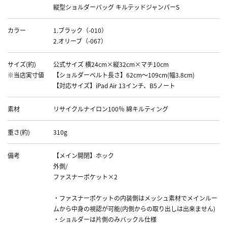
縦型ショルダーバッグ キルテッドジャンパーS
カラー
1.ブラック（-010）
2.オリーブ（-067）
サイズ(約)
公式サイズ 横24cm×縦32cm×マチ10cm
※当店実寸値
【ショルダーベルト長さ】62cm～109cm(幅3.8cm)
【対応サイズ】iPad Air 13インチ、B5ノート
素材
リサイクルナイロン100％ 綿キルティング
重さ(約)
310g
備考
【メイン開閉】ホック
外側/
ファスナーポケット×2
・ファスナーポケットの内装側はメッシュ素材でメインルー
ムから中身の視認が可能(内側からの取り出しは出来ません)
・ショルダーは片側のみバックル仕様