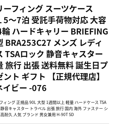
リーフィング スーツケース
L 5～7泊 受託手荷物対応 大容
4輪 ハードキャリー BRIEFING
 BRA253C27 メンズ レディ
ス TSAロック 静音キャスター
量 旅行 出張 送料無料 誕生日プ
ゼント ギフト 【正規代理店】
ネイビー -076
ィング 正規品 90L 大型 1週間以上 軽量 ハードケース TSA
 静音キャスター トラベル 出張 旅行 国内 海外 ファスナー シ
高耐久 人気 ブランド 男女兼用 H-90T SD