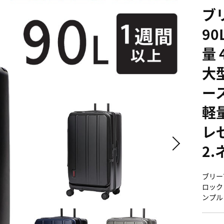
ブ
90
量 
大型
ー
軽
レ
2.
ブリーフ
ロック
ンプル 