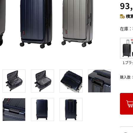
93
積算
在庫
1.ブラ
購入数