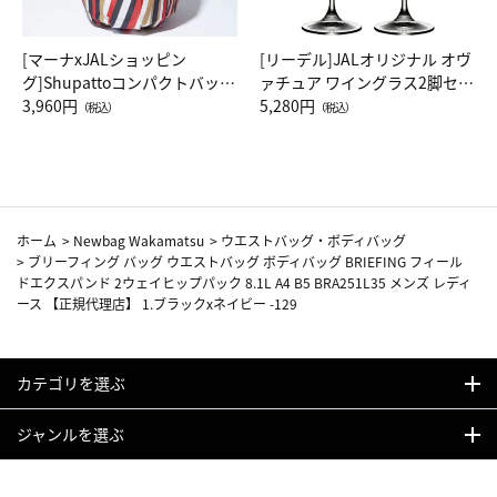
[マーナxJALショッピン
[リーデル]JALオリジナル オヴ
グ]Shupattoコンパクトバッグ
ァチュア ワイングラス2脚セッ
Drop JAL客室乗務員（LC）ス
3,960円
ト（レッドワイン）
5,280円
（税込）
（税込）
カーフ柄
ホーム
>
Newbag Wakamatsu
>
ウエストバッグ・ボディバッグ
>
ブリーフィング バッグ ウエストバッグ ボディバッグ BRIEFING フィール
ドエクスパンド 2ウェイヒップパック 8.1L A4 B5 BRA251L35 メンズ レディ
ース 【正規代理店】 1.ブラックxネイビー -129
カテゴリを選ぶ
ジャンルを選ぶ