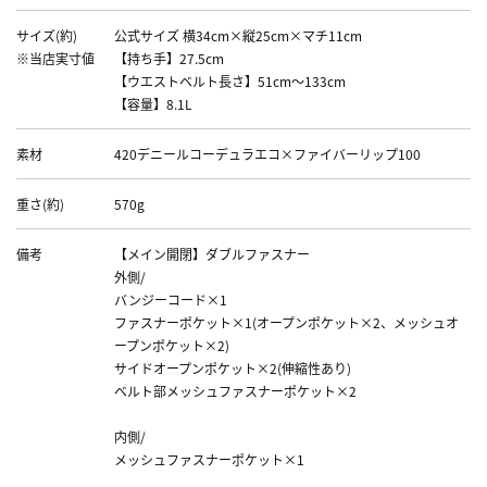
サイズ(約)
公式サイズ 横34cm×縦25cm×マチ11cm
※当店実寸値
【持ち手】27.5cm
【ウエストベルト長さ】51cm～133cm
【容量】8.1L
素材
420デニールコーデュラエコ×ファイバーリップ100
重さ(約)
570g
備考
【メイン開閉】ダブルファスナー
外側/
バンジーコード×1
ファスナーポケット×1(オープンポケット×2、メッシュオ
ープンポケット×2)
サイドオープンポケット×2(伸縮性あり)
ベルト部メッシュファスナーポケット×2
内側/
メッシュファスナーポケット×1