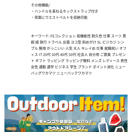
その他機能/
・ハンドルを束ねるホックストラップ付き
・背面にウエストベルトを収納可能
キーワード: FEコレクション 高機能性 耐久性 仕事 スーツ 黒
紺 緑 旅行 トラベル 出張 ヨコ型 斜めがけ 5L ビジカジ シン
プル 無地 かっこいい 人気 大人 キレイめ 仕事 就職祝い オフ
ィス IT 20代 30代 40代 50代 社会人 自分用 ご褒美 プレゼン
ト ギフト ラッピング ラッピング無料 メンズ レディース 男性
女性 通勤 通学 ビジネス 学生 ブランド ポイント消化 ニュー
バッグワカマツ ニューバックワカマツ