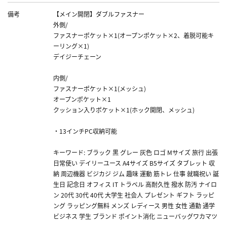
備考
【メイン開閉】ダブルファスナー
外側/
ファスナーポケット×1(オープンポケット×2、着脱可能キ
ーリング×1)
デイジーチェーン
内側/
ファスナーポケット×1(メッシュ)
オープンポケット×1
クッション入りポケット×1(ホック開閉、メッシュ)
・13インチPC収納可能
キーワード: ブラック 黒 グレー 灰色 ロゴ Mサイズ 旅行 出張
日常使い デイリーユース A4サイズ B5サイズ タブレット 収
納 周辺機器 ビジカジ ジム 趣味 運動 筋トレ 仕事 就職祝い 誕
生日 記念日 オフィス IT トラベル 高耐久性 撥水 防汚 ナイロ
ン 20代 30代 40代 大学生 社会人 プレゼント ギフト ラッピ
ング ラッピング無料 メンズ レディース 男性 女性 通勤 通学
ビジネス 学生 ブランド ポイント消化 ニューバッグワカマツ