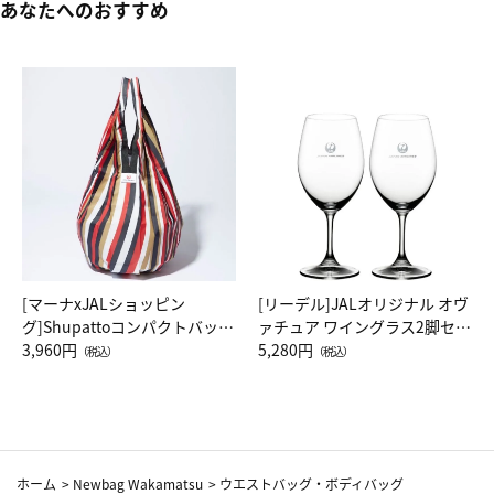
あなたへのおすすめ
[マーナxJALショッピン
[リーデル]JALオリジナル オヴ
グ]Shupattoコンパクトバッグ
ァチュア ワイングラス2脚セッ
Drop JAL客室乗務員（LC）ス
3,960円
ト（レッドワイン）
5,280円
（税込）
（税込）
カーフ柄
ホーム
>
Newbag Wakamatsu
>
ウエストバッグ・ボディバッグ