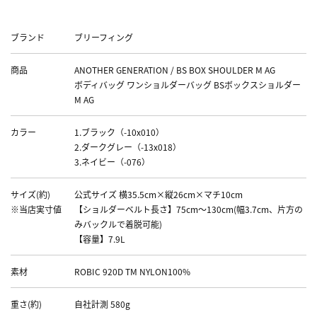
Data
ブランド
ブリーフィング
商品
ANOTHER GENERATION / BS BOX SHOULDER M AG
ボディバッグ ワンショルダーバッグ BSボックスショルダー
M AG
カラー
1.ブラック（-10x010）
2.ダークグレー（-13x018）
3.ネイビー（-076）
サイズ(約)
公式サイズ 横35.5cm×縦26cm×マチ10cm
※当店実寸値
【ショルダーベルト長さ】75cm～130cm(幅3.7cm、片方の
みバックルで着脱可能)
【容量】7.9L
素材
ROBIC 920D TM NYLON100%
重さ(約)
自社計測 580g