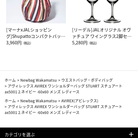
[マーナxJALショッピン
[リーデル]JALオリジナル オヴ
グ]Shupattoコンパクトバッグ
ァチュア ワイングラス2脚セッ
Drop JAL客室乗務員（LC）ス
3,960円
ト（レッドワイン）
5,280円
（税込）
（税込）
カーフ柄
ホーム
>
Newbag Wakamatsu
>
ウエストバッグ・ボディバッグ
>
アヴィレックス AVIREX ワンショルダーバッグ STUART スチュアート
ax5001 2.ネイビー -60x60 メンズ レディース
ホーム
>
Newbag Wakamatsu
>
AVIREX(アビレックス)
>
アヴィレックス AVIREX ワンショルダーバッグ STUART スチュアート
ax5001 2.ネイビー -60x60 メンズ レディース
カテゴリを選ぶ