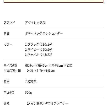
Data
ブランド
アヴィレックス
商品
ボディバッグ ワンショルダー
カラー
1.ブラック（-10x10）
2.ネイビー（-60x60）
3.キャメル（-45x73）
サイズ(約)
横17cm×縦45cm×マチ8cm ※公式
※当店実寸値
【ベルト】79～143cm
素材
合成皮革
重さ(約)
520g
備考
【メイン開閉】ダブルファスナー