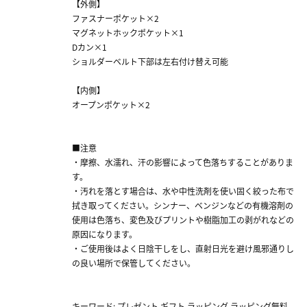
【外側】
ファスナーポケット×2
マグネットホックポケット×1
Dカン×1
ショルダーベルト下部は左右付け替え可能
【内側】
オープンポケット×2
■注意
・摩擦、水濡れ、汗の影響によって色落ちすることがありま
す。
・汚れを落とす場合は、水や中性洗剤を使い固く絞った布で
拭き取ってください。シンナー、ベンジンなどの有機溶剤の
使用は色落ち、変色及びプリントや樹脂加工の剥がれなどの
原因になります。
・ご使用後はよく日陰干しをし、直射日光を避け風邪通りし
の良い場所で保管してください。
キーワード: プレゼント ギフト ラッピング ラッピング無料