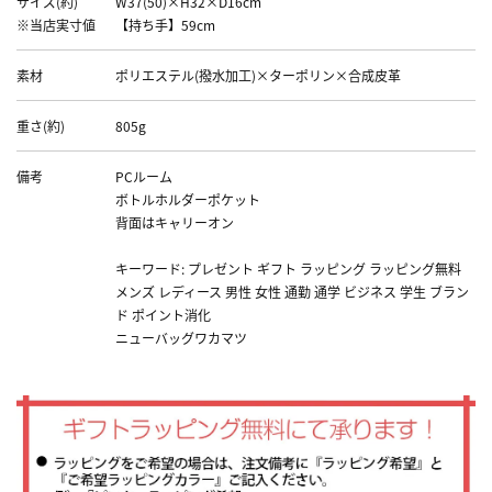
サイズ(約)
W37(50)×H32×D16cm
※当店実寸値
【持ち手】59cm
素材
ポリエステル(撥水加工)×ターポリン×合成皮革
重さ(約)
805g
備考
PCルーム
ボトルホルダーポケット
背面はキャリーオン
キーワード: プレゼント ギフト ラッピング ラッピング無料
メンズ レディース 男性 女性 通勤 通学 ビジネス 学生 ブラン
ド ポイント消化
ニューバッグワカマツ