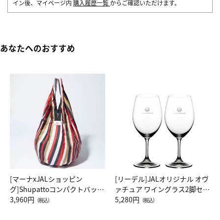
イン後、マイページ内
購入履歴一覧
からご確認いただけます。
あなたへのおすすめ
[マーナxJALショッピン
[リーデル]JALオリジナル オヴ
グ]Shupattoコンパクトバッグ
ァチュア ワイングラス2脚セッ
Drop JAL客室乗務員（LC）ス
3,960円
ト（レッドワイン）
5,280円
（税込）
（税込）
カーフ柄