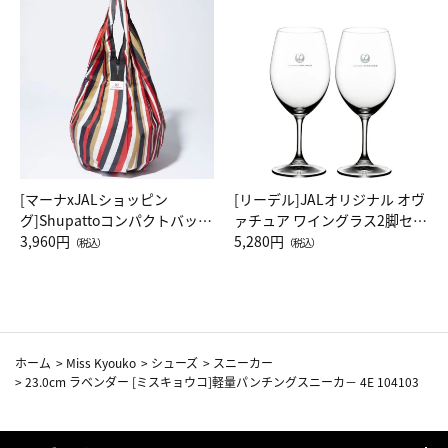
[マーナxJALショッピン
[リーデル]JALオリジナル オヴ
グ]Shupattoコンパクトバッグ
ァチュア ワイングラス2脚セッ
Drop JAL客室乗務員（LC）ス
3,960円
ト（レッドワイン）
5,280円
（税込）
（税込）
カーフ柄
ホーム
>
Miss Kyouko
>
シューズ
>
スニーカー
>
23.0cm ラベンダー [ミスキョウコ]軽量パンチングスニーカ－ 4E 104103