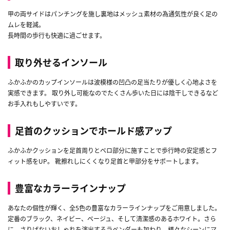
甲の両サイドはパンチングを施し裏地はメッシュ素材の為通気性が良く足の
ムレを軽減。
長時間の歩行も快適に過ごせます。
取り外せるインソール
ふかふかのカップインソールは波模様の凹凸の足当たりが優しく心地よさを
実感できます。 取り外し可能なのでたくさん歩いた日には陰干しできるなど
お手入れもしやすいです。
足首のクッションでホールド感アップ
ふかふかクッションを足首周りとベロ部分に施すことで歩行時の安定感とフ
ィット感をUP。 靴擦れしにくくなり足首と甲部分をサポートします。
豊富なカラーラインナップ
あなたの個性が輝く、全5色の豊富なカラーラインナップをご用意しました。
定番のブラック、ネイビー、ベージュ、そして清潔感のあるホワイト。さら
に、さりげないおしゃれを演出するラベンダーも加わり、様々なシーンにマ