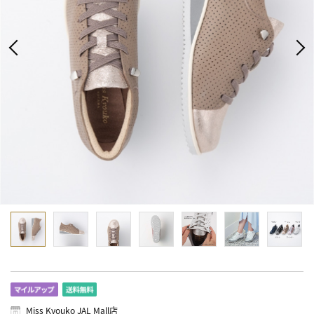
Miss Kyouko JAL Mall店