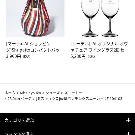
[マーナxJALショッピン
[リーデル]JALオリジナル オヴ
グ]Shupattoコンパクトバッグ
ァチュア ワイングラス2脚セッ
Drop JAL客室乗務員（LC）ス
3,960円
ト（レッドワイン）
5,280円
（税込）
（税込）
カーフ柄
ホーム
>
Miss Kyouko
>
シューズ
>
スニーカー
>
23.0cm ベージュ [ミスキョウコ]軽量パンチングスニーカ－ 4E 104103
カテゴリを選ぶ
ジャンルを選ぶ