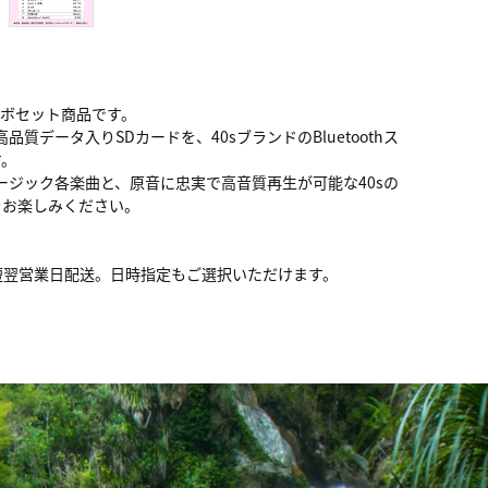
ボセット商品です。
質データ入りSDカードを、40sブランドのBluetoothス
す。
ュージック各楽曲と、原音に忠実で高音質再生が可能な40sの
をお楽しみください。
短翌営業日配送。日時指定もご選択いただけます。