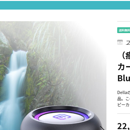
フ
（
カ
Bl
Del
品。こ
ピーカ
22