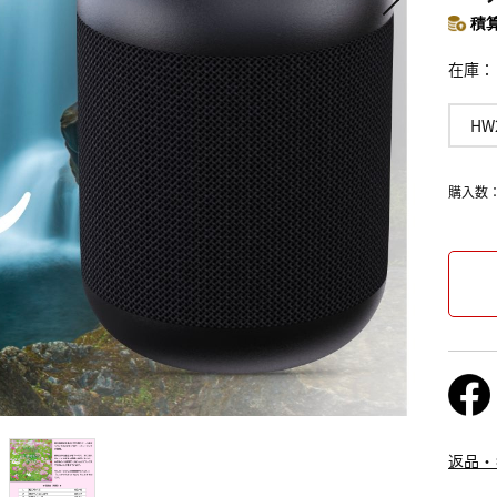
積算
在庫
HW
購入数
返品・