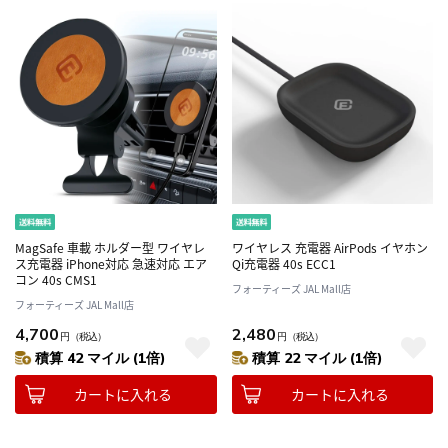
MagSafe 車載 ホルダー型 ワイヤレ
ワイヤレス 充電器 AirPods イヤホン
ス充電器 iPhone対応 急速対応 エア
Qi充電器 40s ECC1
コン 40s CMS1
フォーティーズ JAL Mall店
フォーティーズ JAL Mall店
4,700
2,480
円
（税込）
円
（税込）
積算 42 マイル (1倍)
積算 22 マイル (1倍)
カートに入れる
カートに入れる