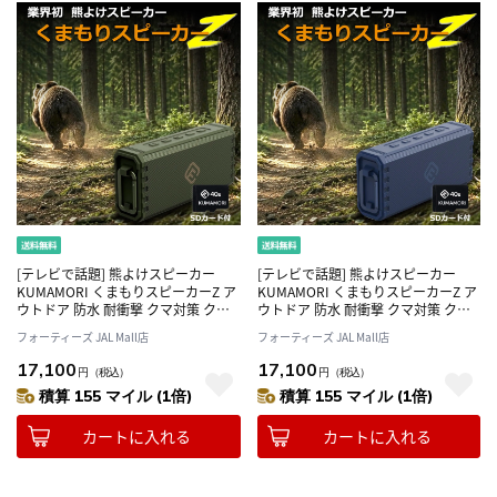
[テレビで話題] 熊よけスピーカー
[テレビで話題] 熊よけスピーカー
KUMAMORI くまもりスピーカーZ ア
KUMAMORI くまもりスピーカーZ ア
ウトドア 防水 耐衝撃 クマ対策 クマ
ウトドア 防水 耐衝撃 クマ対策 クマ
鈴 ハイキング アウトドア 環境音楽
鈴 ハイキング アウトドア 環境音楽
フォーティーズ JAL Mall店
フォーティーズ JAL Mall店
40s HW2
40s HW2
17,100
17,100
円
（税込）
円
（税込）
積算 155 マイル (1倍)
積算 155 マイル (1倍)
カートに入れる
カートに入れる