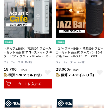
（家カフェBGM）音源SD付スピーカ
（ジャズバーBGM）音源SD付スピー
ーセット 高音質 アコースティック ギ
カーセット 高音質 ジャズ バーBGM
ター ピアノ ウクレレ Bluetoothスピ
洋楽 Bluetoothスピーカー CW1L
ーカー HW2（シルバーグレイ）
フォーティーズ JAL Mall店
フォーティーズ JAL Mall店
18,700
28,000
円
（税込）
円
（税込）
積算 170 マイル (1倍)
積算 254 マイル (1倍)
カートに入れる