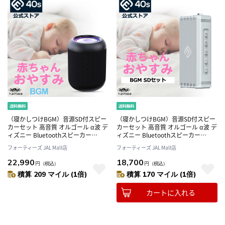
（寝かしつけBGM）音源SD付スピー
（寝かしつけBGM）音源SD付スピー
カーセット 高音質 オルゴール α波 デ
カーセット 高音質 オルゴール α波 デ
ィズニー Bluetoothスピーカー
ィズニー Bluetoothスピーカー
CW1LC
HW2（シルバーグレイ）
フォーティーズ JAL Mall店
フォーティーズ JAL Mall店
22,990
18,700
円
（税込）
円
（税込）
積算 209 マイル (1倍)
積算 170 マイル (1倍)
カートに入れる