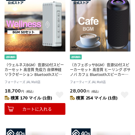
（ウェルネスBGM）音源SD付スピー
（カフェボッサBGM）音源SD付スピ
カーセット 高音質 免疫力 自律神経
ーカーセット 高音質 ヒーリング ボサ
リラクゼーション Bluetoothスピー
ノバ カフェ Bluetoothスピーカー
カー HW2（シルバーグレイ）
CW1L
フォーティーズ JAL Mall店
フォーティーズ JAL Mall店
18,700
28,000
円
（税込）
円
（税込）
積算 170 マイル (1倍)
積算 254 マイル (1倍)
カートに入れる