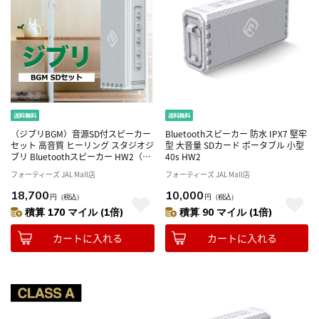
（ジブリBGM）音源SD付スピーカー
Bluetoothスピーカー 防水 IPX7 堅牢
セット 高音質 ヒーリング スタジオジ
型 大音量 SDカード ポータブル 小型
ブリ Bluetoothスピーカー HW2（シ
40s HW2
ルバーグレイ）
フォーティーズ JAL Mall店
フォーティーズ JAL Mall店
18,700
10,000
円
（税込）
円
（税込）
積算 170 マイル (1倍)
積算 90 マイル (1倍)
カートに入れる
カートに入れる