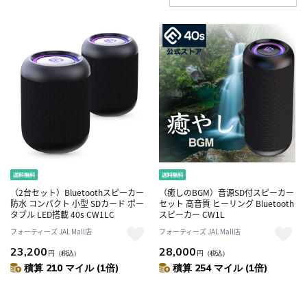
（2台セット）Bluetoothスピーカー
（癒しのBGM）音源SD付スピーカー
防水 コンパクト 小型 SDカード ポー
セット 高音質 ヒーリング Bluetooth
タブル LED搭載 40s CW1LC
スピーカー CW1L
フォーティーズ JAL Mall店
フォーティーズ JAL Mall店
23,200
28,000
円
（税込）
円
（税込）
積算 210 マイル (1倍)
積算 254 マイル (1倍)