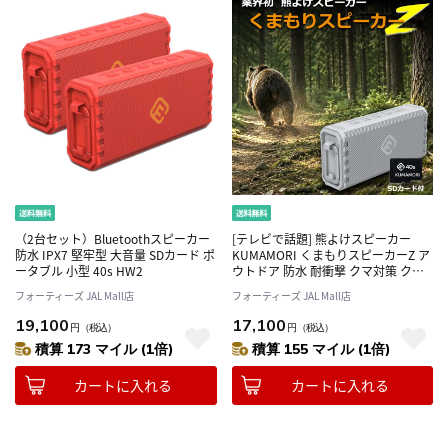
（2台セット）Bluetoothスピーカー
[テレビで話題] 熊よけスピーカー
防水 IPX7 堅牢型 大音量 SDカード ポ
KUMAMORI くまもりスピーカーZ ア
ータブル 小型 40s HW2
ウトドア 防水 耐衝撃 クマ対策 クマ
鈴 ハイキング アウトドア 環境音楽
フォーティーズ JAL Mall店
フォーティーズ JAL Mall店
40s HW2
19,100
17,100
円
（税込）
円
（税込）
積算 173 マイル (1倍)
積算 155 マイル (1倍)
カートに入れる
カートに入れる