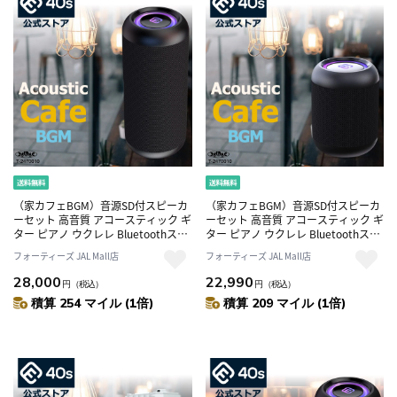
（家カフェBGM）音源SD付スピーカ
（家カフェBGM）音源SD付スピーカ
ーセット 高音質 アコースティック ギ
ーセット 高音質 アコースティック ギ
ター ピアノ ウクレレ Bluetoothスピ
ター ピアノ ウクレレ Bluetoothスピ
ーカー CW1L
ーカー CW1LC
フォーティーズ JAL Mall店
フォーティーズ JAL Mall店
28,000
22,990
円
（税込）
円
（税込）
積算 254 マイル (1倍)
積算 209 マイル (1倍)