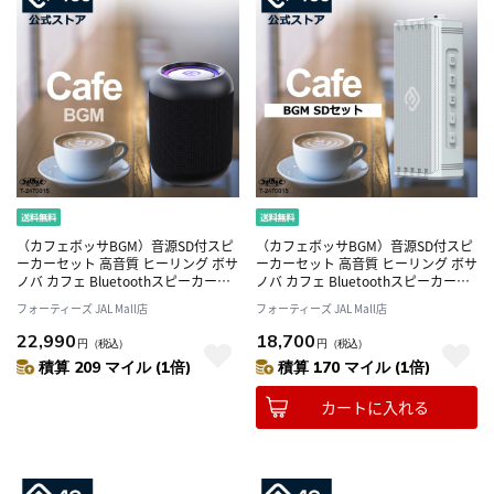
（カフェボッサBGM）音源SD付スピ
（カフェボッサBGM）音源SD付スピ
ーカーセット 高音質 ヒーリング ボサ
ーカーセット 高音質 ヒーリング ボサ
ノバ カフェ Bluetoothスピーカー
ノバ カフェ Bluetoothスピーカー
CW1LC
HW2（シルバーグレイ）
フォーティーズ JAL Mall店
フォーティーズ JAL Mall店
22,990
18,700
円
（税込）
円
（税込）
積算 209 マイル (1倍)
積算 170 マイル (1倍)
カートに入れる