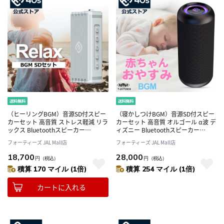
（ヒーリングBGM）音源SD付スピー
（寝かしつけBGM）音源SD付スピー
カーセット 高音質 ストレス軽減 リラ
カーセット 高音質 オルゴール α波 デ
ックス Bluetoothスピーカー
ィズニー Bluetoothスピーカー
HW2（シルバーグレイ）
CW1L
フォーティーズ JAL Mall店
フォーティーズ JAL Mall店
18,700
28,000
円
（税込）
円
（税込）
積算 170 マイル (1倍)
積算 254 マイル (1倍)
カートに入れる