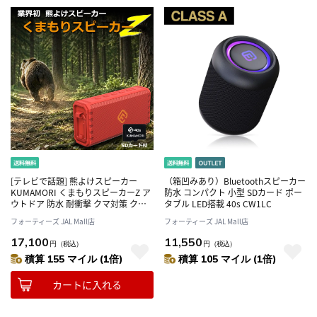
[テレビで話題] 熊よけスピーカー
（箱凹みあり）Bluetoothスピーカー
KUMAMORI くまもりスピーカーZ ア
防水 コンパクト 小型 SDカード ポー
ウトドア 防水 耐衝撃 クマ対策 クマ
タブル LED搭載 40s CW1LC
鈴 ハイキング アウトドア 環境音楽
フォーティーズ JAL Mall店
フォーティーズ JAL Mall店
40s HW2
17,100
11,550
円
（税込）
円
（税込）
積算 155 マイル (1倍)
積算 105 マイル (1倍)
カートに入れる