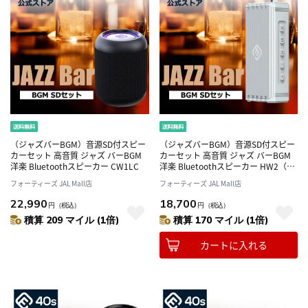
（ジャズバーBGM）音源SD付スピー
（ジャズバーBGM）音源SD付スピー
カーセット 高音質 ジャズ バーBGM
カーセット 高音質 ジャズ バーBGM
洋楽 Bluetoothスピーカー CW1LC
洋楽 Bluetoothスピーカー HW2（シ
ルバーグレイ）
フォーティーズ JAL Mall店
フォーティーズ JAL Mall店
22,990
18,700
円
（税込）
円
（税込）
積算 209 マイル (1倍)
積算 170 マイル (1倍)
カートに入れる