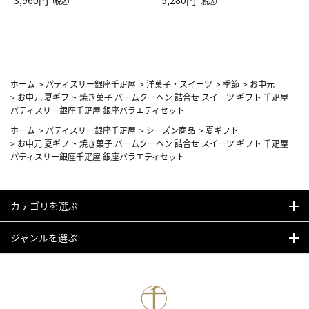
Drop JAL客室乗務員（LC）ス
3,960円
ト（レッドワイン）
5,280円
（税込）
（税込）
カーフ柄
ホーム
>
パティスリー銀座千疋屋
>
洋菓子・スイーツ
>
季節
>
お中元
>
お中元 夏ギフト 焼き菓子 バームクーヘン 詰合せ スイーツ ギフト 千疋屋
パティスリー銀座千疋屋 銀座バラエティセット
ホーム
>
パティスリー銀座千疋屋
>
シーズン商品
>
夏ギフト
>
お中元 夏ギフト 焼き菓子 バームクーヘン 詰合せ スイーツ ギフト 千疋屋
パティスリー銀座千疋屋 銀座バラエティセット
カテゴリを選ぶ
ジャンルを選ぶ