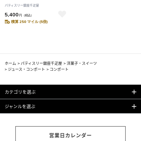
ー銀座千疋屋 銀座フルーツコン
パティスリー銀座千疋屋
ポート5本
5,400
円
（税込）
積算 250 マイル (5倍)
ホーム
>
パティスリー銀座千疋屋
>
洋菓子・スイーツ
>
ジュース・コンポート
>
コンポート
カテゴリを選ぶ
ジャンルを選ぶ
営業日カレンダー