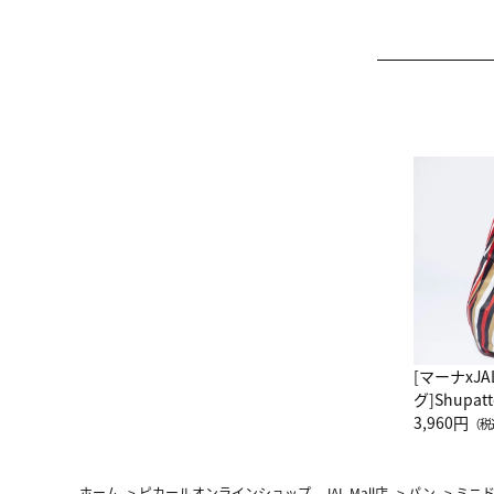
[マーナxJ
グ]Shup
グ Drop 
3,960円
（税
（LC）ス
ホーム
>
ピカールオンラインショップ JAL Mall店
>
パン
>
ミニ