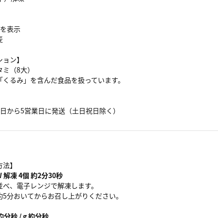
目を表示
麦
ション】
タミ（8大）
「くるみ」を含んだ食品を扱っています。
】
業日から5営業日に発送（土日祝日除く）
方法】
 解凍 4個 約2分30秒
並べ、電子レンジで解凍します。
約5分おいてからお召し上がりください。
約分秒 / g 約分秒