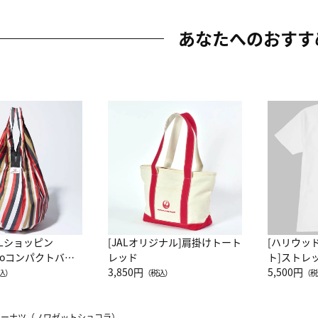
あなたへのおすす
ALショッピン
[JALオリジナル]肩掛けトート
[ハリウッ
attoコンパクトバッ
レッド
ト]ストレ
JAL客室乗務員
3,850円
ーネック別
5,500円
込）
（税込）
（税
カーフ柄
ドーナツ（ノワゼットショコラ）