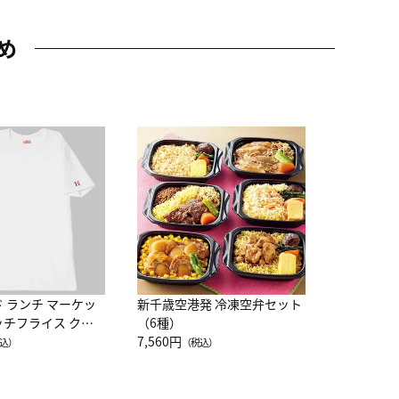
め
JAL特製
レー 200
10,800円
（
ド ランチ マーケッ
新千歳空港発 冷凍空弁セット
ッチフライス クル
（6種）
注半袖Ｔシャツ
7,560円
込）
（税込）