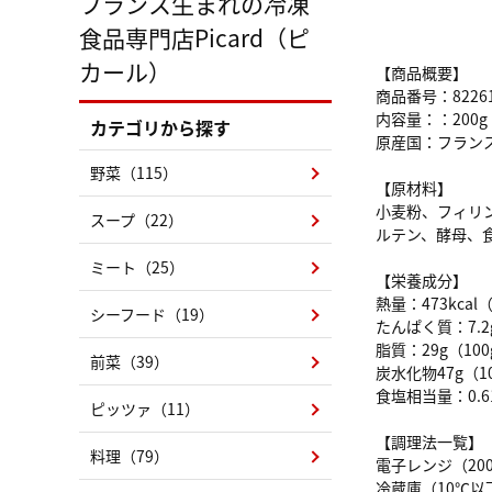
フランス生まれの冷凍
食品専門店Picard（ピ
カール）
【商品概要】
商品番号：8226
内容量：：200g
カテゴリから探す
原産国：フラン
野菜（115）
【原材料】
小麦粉、フィリ
スープ（22）
ルテン、酵母、食
ミート（25）
【栄養成分】
熱量：473kcal
シーフード（19）
たんぱく質：7.2
脂質：29g（10
前菜（39）
炭水化物47g（1
食塩相当量：0.6
ピッツァ（11）
【調理法一覧】
料理（79）
電子レンジ（200
冷蔵庫（10℃以