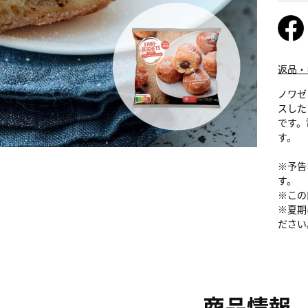
返品・
ノワゼ
スした
です。
す。
※予告
す。
※この
※夏期
ださい
商品情報