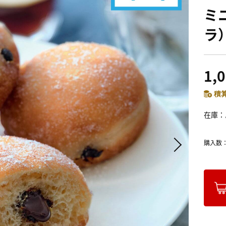
ミ
ラ
1,
積算
在庫
購入数