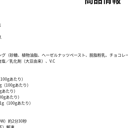
1
ス
ング（砂糖、植物油脂、ヘーゼルナッツペースト、脱脂粉乳、チョコレ
塩／乳化剤（大豆由来）、V.C
（100gあたり）
g（100gあたり）
0gあたり）
00gあたり）
1g（100gあたり）
W）約2分30秒
下）解凍