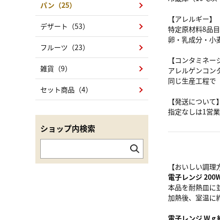
パン（25）
【アレルギー】
デザート（53）
特定原材料8品
卵・乳成分・小
フルーツ（23）
【コンタミネー
雑貨（9）
アレルゲンコン
同じ生産工程で
セット商品（4）
【発送について
指定なしは1営
ショップ内検索
【おいしい調理
電子レンジ 200W
本品を耐熱皿に
加熱後、室温に
電子レンジ W g 