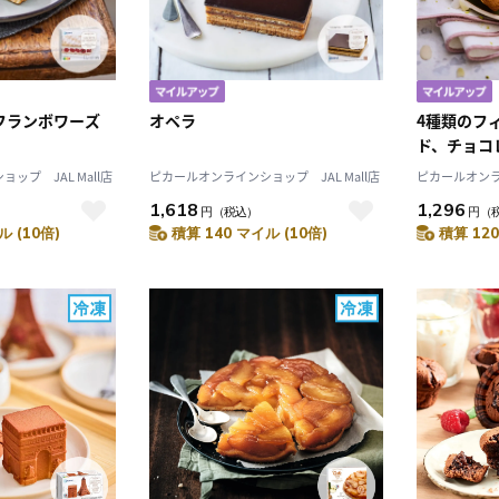
10
2026.10
月
2026.11
木
金
土
日
月
火
水
木
金
土
4
5
1
2
3
フランボワーズ
オペラ
4種類のフ
0
11
12
4
5
6
7
8
9
10
ド、チョコ
7
18
19
11
12
13
14
15
16
17
ズ、ピスタ
ップ JAL Mall店
ピカールオンラインショップ JAL Mall店
ピカールオンライ
4
25
26
18
19
20
21
22
23
24
1,618
1,296
円
（税込）
円
（
25
26
27
28
29
30
31
ル (10倍)
積算 140 マイル (10倍)
積算 120