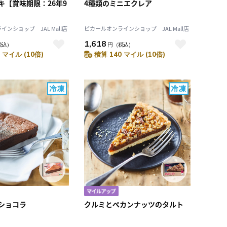
キ【賞味期限：26年9
4種類のミニエクレア
ンショップ JAL Mall店
ピカールオンラインショップ JAL Mall店
1,618
税込）
円
（税込）
 マイル (10倍)
積算 140 マイル (10倍)
ショコラ
クルミとぺカンナッツのタルト