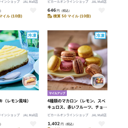
ンショップ JAL Mall店
ピカールオンラインショップ JAL Mall店
646
）
円
（税込）
マイル (10倍)
積算 50 マイル (10倍)
キ（レモン風味）
4種類のマカロン（レモン、スペ
キュロス、赤いフルーツ、チョコ
レート）
ンショップ JAL Mall店
ピカールオンラインショップ JAL Mall店
1,402
）
円
（税込）