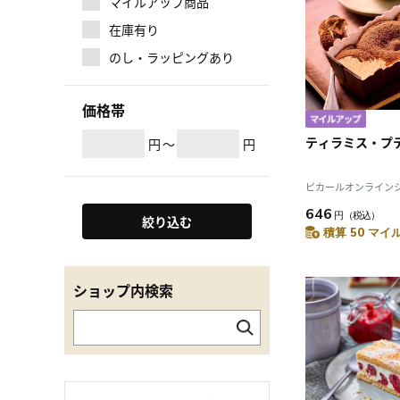
マイルアップ商品
在庫有り
のし・ラッピングあり
価格帯
ティラミス・プ
円
～
円
ピカールオンラインショ
646
円
（税込）
絞り込む
積算 50 マイル
ショップ内検索