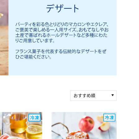
おすすめ順
新着順
積算マイル率（高い
順）
人気順
レビュー件数（多い