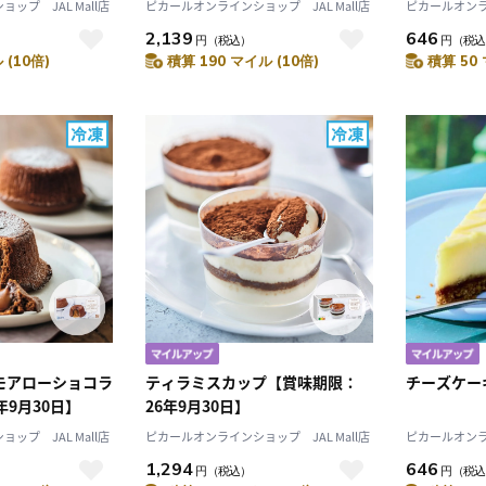
ップ JAL Mall店
ピカールオンラインショップ JAL Mall店
ピカールオンライ
2,139
646
円
（税込）
円
（税込
 (10倍)
積算 190 マイル (10倍)
積算 50 
モアローショコラ
ティラミスカップ【賞味期限：
チーズケー
年9月30日】
26年9月30日】
ップ JAL Mall店
ピカールオンラインショップ JAL Mall店
ピカールオンライ
1,294
646
円
（税込）
円
（税込