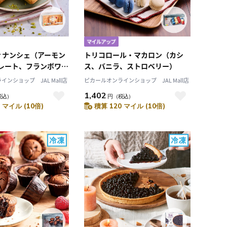
ィナンシェ（アーモン
トリコロール・マカロン（カシ
レート、フランボワー
ス、バニラ、ストロベリー）
チオ）
ンショップ JAL Mall店
ピカールオンラインショップ JAL Mall店
1,402
税込）
円
（税込）
 マイル (10倍)
積算 120 マイル (10倍)