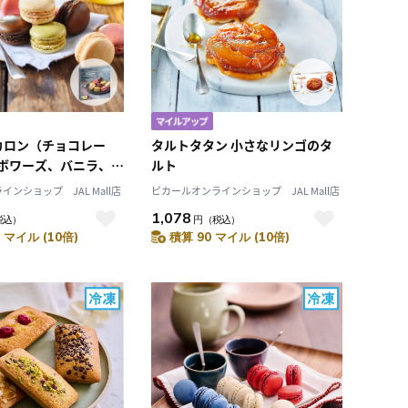
順）
レビュー評価（高い
順）
価格（安い順）
価格（高い順）
カロン（チョコレー
タルトタタン 小さなリンゴのタ
ボワーズ、バニラ、ピ
ルト
ンショップ JAL Mall店
ピカールオンラインショップ JAL Mall店
1,078
税込）
円
（税込）
 マイル (10倍)
積算 90 マイル (10倍)