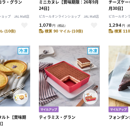
コラ・グラン
ミニカヌレ【賞味期限：26年9月
チーズケー
24日】
月30日】
ップ JAL Mall店
ピカールオンラインショップ JAL Mall店
ピカールオンライ
1,078
1,294
円
（税込）
円
（
ル (10倍)
積算 90 マイル (10倍)
積算 110
タルト【賞味期
ティラミス・グラン
フォンダン
日】