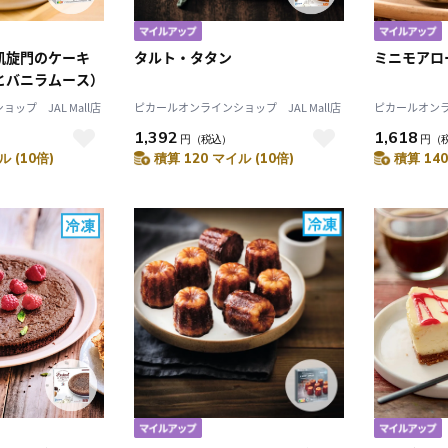
凱旋門のケーキ
タルト・タタン
ミニモアロ
とバニラムース）
ップ JAL Mall店
ピカールオンラインショップ JAL Mall店
ピカールオンライ
1,392
1,618
円
（税込）
円
（
ル (10倍)
積算 120 マイル (10倍)
積算 140