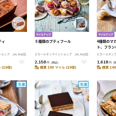
ティ
５種類のプティフール
4種類のマ
ト、フラン
スタチオ）
ップ JAL Mall店
ピカールオンラインショップ JAL Mall店
ピカールオンライ
2,158
1,618
円
（税込）
円
（
 (10倍)
積算 190 マイル (10倍)
積算 140