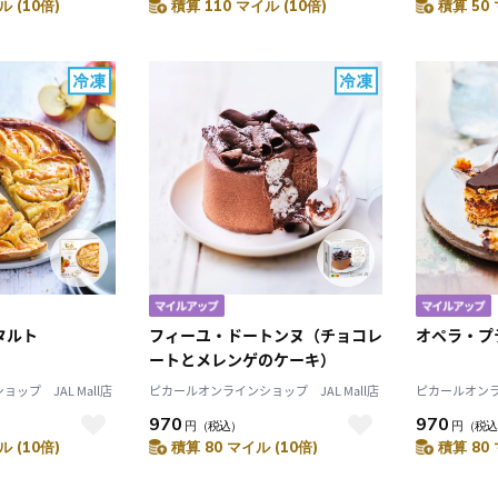
ル (10倍)
積算 110 マイル (10倍)
積算 50 
タルト
フィーユ・ドートンヌ（チョコレ
オペラ・プ
ートとメレンゲのケーキ）
ップ JAL Mall店
ピカールオンラインショップ JAL Mall店
ピカールオンライ
970
970
円
（税込）
円
（税込
ル (10倍)
積算 80 マイル (10倍)
積算 80 