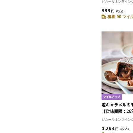
ピカールオンラインショ
999
円
（税込）
積算 90 マイル
塩キャラメルの
【賞味期限：26
ピカールオンラインショ
1,294
円
（税込）