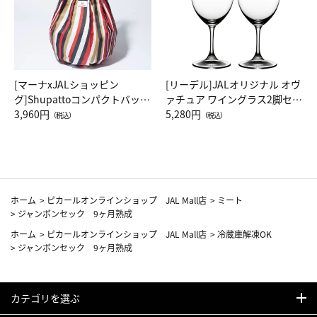
[マーナxJALショッピン
[リーデル]JALオリジナル オヴ
グ]Shupattoコンパクトバッグ
ァチュア ワイングラス2脚セッ
Drop JAL客室乗務員（LC）ス
3,960円
ト（レッドワイン）
5,280円
（税込）
（税込）
カーフ柄
ホーム
>
ピカールオンラインショップ JAL Mall店
>
ミート
>
ジャンボンセック 9ヶ月熟成
ホーム
>
ピカールオンラインショップ JAL Mall店
>
冷蔵庫解凍OK
>
ジャンボンセック 9ヶ月熟成
カテゴリを選ぶ