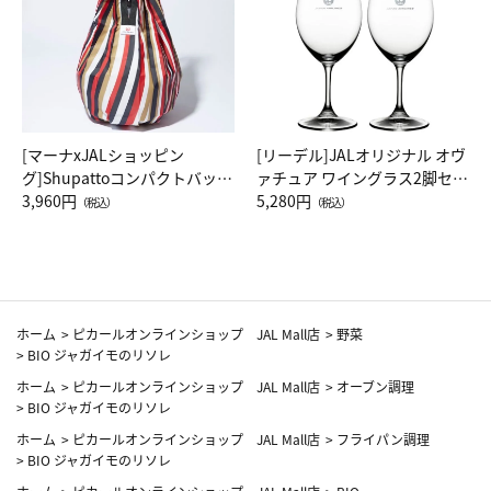
[マーナxJALショッピン
[リーデル]JALオリジナル オヴ
グ]Shupattoコンパクトバッグ
ァチュア ワイングラス2脚セッ
Drop JAL客室乗務員（LC）ス
3,960円
ト（レッドワイン）
5,280円
（税込）
（税込）
カーフ柄
ホーム
>
ピカールオンラインショップ JAL Mall店
>
野菜
>
BIO ジャガイモのリソレ
ホーム
>
ピカールオンラインショップ JAL Mall店
>
オーブン調理
>
BIO ジャガイモのリソレ
ホーム
>
ピカールオンラインショップ JAL Mall店
>
フライパン調理
>
BIO ジャガイモのリソレ