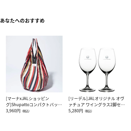
あなたへのおすすめ
[マーナxJALショッピン
[リーデル]JALオリジナル オヴ
グ]Shupattoコンパクトバッグ
ァチュア ワイングラス2脚セッ
Drop JAL客室乗務員（LC）ス
3,960円
ト（レッドワイン）
5,280円
（税込）
（税込）
カーフ柄