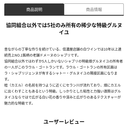
商品説明
商品情報
協同組合以外では5社のみ所有の稀少な特級グルヌ
イユ
昔ながらの丁寧な作りを続けている、信濃屋店舗の白ワインでは10年以上連
続売上NO.1銘柄の老舗ドメーヌのシャブリです。
協同組合以外ではわずか5人しかいないシャブリの特級畑グルヌイユの所有者
の一人がこのラウル・ゴートランです。ラウル・ゴートランの所有区画は
ラ・シャブリジェンヌが有するシャトー・グルヌイユの隣接区画になりま
す。
蛙（カエル）の名前を持つように近くにセラン川が流れており、畑にカエル
に出くわすこともあるという特級。しっかりとした粘性と力強い酒質はグル
ヌイユならではで広がる白い花の香りや深みと広がりのあるテクスチャーが
魅力的な特級です。
ユーザーレビュー