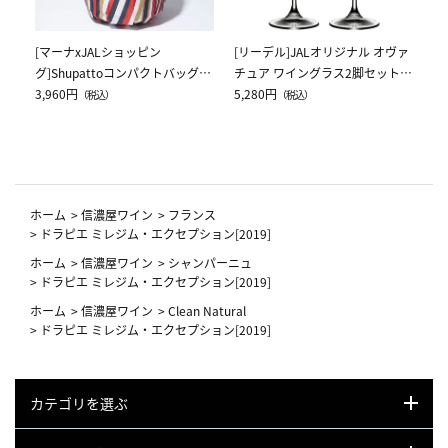
[マーナxJALショッピン
[リーデル]JALオリジナル オヴァ
グ]Shupattoコンパクトバッグ
チュア ワイングラス2脚セット
Drop JAL客室乗務員（LC）スカ
3,960円
（レッドワイン）
5,280円
（税込）
（税込）
ーフ柄
ホーム
>
信濃屋ワイン
>
フランス
>
ドラピエ ミレジム・エクセプション[2019]
ホーム
>
信濃屋ワイン
>
シャンパーニュ
>
ドラピエ ミレジム・エクセプション[2019]
ホーム
>
信濃屋ワイン
>
Clean Natural
>
ドラピエ ミレジム・エクセプション[2019]
カテゴリを選ぶ