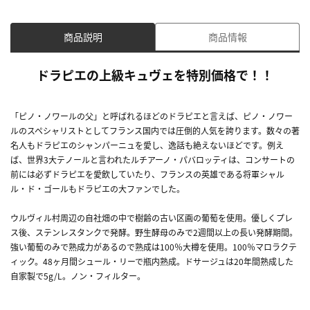
商品説明
商品情報
ドラピエの上級キュヴェを特別価格で！！
「ピノ・ノワールの父」と呼ばれるほどのドラピエと言えば、ピノ・ノワー
ルのスペシャリストとしてフランス国内では圧倒的人気を誇ります。数々の著
名人もドラピエのシャンパーニュを愛し、逸話も絶えないほどです。例え
ば、世界3大テノールと言われたルチアーノ・パバロッティは、コンサートの
前には必ずドラピエを愛飲していたり、フランスの英雄である将軍シャル
ル・ド・ゴールもドラピエの大ファンでした。
ウルヴィル村周辺の自社畑の中で樹齢の古い区画の葡萄を使用。優しくプレ
ス後、ステンレスタンクで発酵。野生酵母のみで2週間以上の長い発酵期間。
強い葡萄のみで熟成力があるので熟成は100％大樽を使用。100％マロラクテ
ィック。48ヶ月間シュール・リーで瓶内熟成。ドサージュは20年間熟成した
自家製で5g/L。ノン・フィルター。