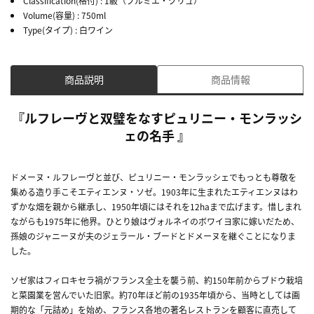
Classification(格付)
: 1級（プルミエ・クリュ）
Volume(容量)
: 750ml
Type(タイプ)
: 白ワイン
商品説明
商品情報
『ルフレーヴと双璧をなすピュリニー・モンラッシ
ェの名手 』
ドメーヌ・ルフレーヴと並び、ピュリニー・モンラッシェでもっとも尊敬を
集める造り手こそエティエンヌ・ソゼ。1903年に生まれたエティエンヌはわ
ずかな畑を親から継承し、1950年頃にはそれを12haまで広げます。惜しまれ
ながらも1975年に他界。ひとり娘はヴォルネイのボワイヨ家に嫁いだため、
孫娘のジャニーヌが夫のジェラール・ブードとドメーヌを継ぐことになりま
した。
ソゼ家はフィロキセラ禍がフランス全土を襲う前、約150年前からブドウ栽培
と菜園業を営んでいた旧家。約70年ほど前の1935年頃から、当時としては画
期的な「元詰め」を始め、フランス各地の著名レストランを顧客に直売して