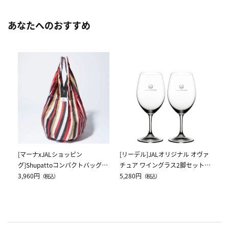
あなたへのおすすめ
[
ス
ク
5,
[マーナxJALショッピン
[リーデル]JALオリジナル オヴァ
グ]Shupattoコンパクトバッグ
チュア ワイングラス2脚セット
Drop JAL客室乗務員（LC）スカ
3,960円
（レッドワイン）
5,280円
（税込）
（税込）
ーフ柄