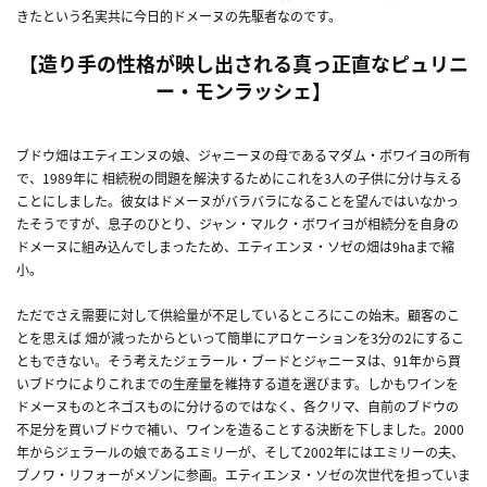
きたという名実共に今日的ドメーヌの先駆者なのです。
【造り手の性格が映し出される真っ正直なピュリニ
ー・モンラッシェ】
ブドウ畑はエティエンヌの娘、ジャニーヌの母であるマダム・ボワイヨの所有
で、1989年に 相続税の問題を解決するためにこれを3人の子供に分け与える
ことにしました。彼女はドメーヌがバラバラになることを望んではいなかっ
たそうですが、息子のひとり、ジャン・マルク・ボワイヨが相続分を自身の
ドメーヌに組み込んでしまったため、エティエンヌ・ソゼの畑は9haまで縮
小。
ただでさえ需要に対して供給量が不足しているところにこの始末。顧客のこ
とを思えば 畑が減ったからといって簡単にアロケーションを3分の2にするこ
ともできない。そう考えたジェラール・ブードとジャニーヌは、91年から買
いブドウによりこれまでの生産量を維持する道を選びます。しかもワインを
ドメーヌものとネゴスものに分けるのではなく、各クリマ、自前のブドウの
不足分を買いブドウで補い、ワインを造ることする決断を下しました。2000
年からジェラールの娘であるエミリーが、そして2002年にはエミリーの夫、
ブノワ・リフォーがメゾンに参画。エティエンヌ・ソゼの次世代を担っていま