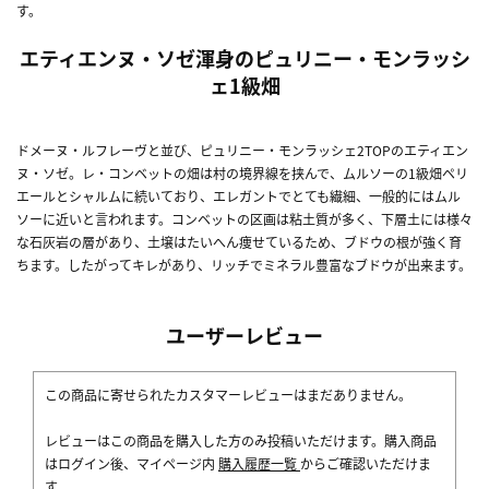
す。
エティエンヌ・ソゼ渾身のピュリニー・モンラッシ
ェ1級畑
ドメーヌ・ルフレーヴと並び、ピュリニー・モンラッシェ2TOPのエティエン
ヌ・ソゼ。レ・コンベットの畑は村の境界線を挟んで、ムルソーの1級畑ペリ
エールとシャルムに続いており、エレガントでとても繊細、一般的にはムル
ソーに近いと言われます。コンベットの区画は粘土質が多く、下層土には様々
な石灰岩の層があり、土壌はたいへん痩せているため、ブドウの根が強く育
ちます。したがってキレがあり、リッチでミネラル豊富なブドウが出来ます。
ユーザーレビュー
この商品に寄せられたカスタマーレビューはまだありません。
レビューはこの商品を購入した方のみ投稿いただけます。購入商品
はログイン後、マイページ内
購入履歴一覧
からご確認いただけま
す。