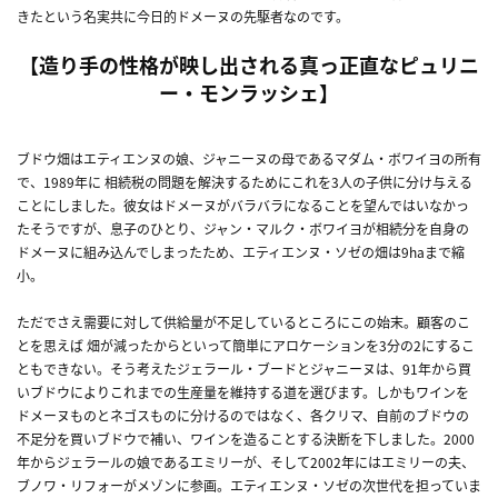
きたという名実共に今日的ドメーヌの先駆者なのです。
【造り手の性格が映し出される真っ正直なピュリニ
ー・モンラッシェ】
ブドウ畑はエティエンヌの娘、ジャニーヌの母であるマダム・ボワイヨの所有
で、1989年に 相続税の問題を解決するためにこれを3人の子供に分け与える
ことにしました。彼女はドメーヌがバラバラになることを望んではいなかっ
たそうですが、息子のひとり、ジャン・マルク・ボワイヨが相続分を自身の
ドメーヌに組み込んでしまったため、エティエンヌ・ソゼの畑は9haまで縮
小。
ただでさえ需要に対して供給量が不足しているところにこの始末。顧客のこ
とを思えば 畑が減ったからといって簡単にアロケーションを3分の2にするこ
ともできない。そう考えたジェラール・ブードとジャニーヌは、91年から買
いブドウによりこれまでの生産量を維持する道を選びます。しかもワインを
ドメーヌものとネゴスものに分けるのではなく、各クリマ、自前のブドウの
不足分を買いブドウで補い、ワインを造ることする決断を下しました。2000
年からジェラールの娘であるエミリーが、そして2002年にはエミリーの夫、
ブノワ・リフォーがメゾンに参画。エティエンヌ・ソゼの次世代を担っていま