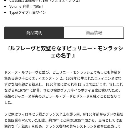
Classification(格付)
: 1級（プルミエ・クリュ）
Volume(容量)
: 750ml
Type(タイプ)
: 白ワイン
商品説明
商品情報
『ルフレーヴと双璧をなすピュリニー・モンラッシ
ェの名手 』
ドメーヌ・ルフレーヴと並び、ピュリニー・モンラッシェでもっとも尊敬を
集める造り手こそエティエンヌ・ソゼ。1903年に生まれたエティエンヌはわ
ずかな畑を親から継承し、1950年頃にはそれを12haまで広げます。惜しまれ
ながらも1975年に他界。ひとり娘はヴォルネイのボワイヨ家に嫁いだため、
孫娘のジャニーヌが夫のジェラール・ブードとドメーヌを継ぐことになりま
した。
ソゼ家はフィロキセラ禍がフランス全土を襲う前、約150年前からブドウ栽培
と菜園業を営んでいた旧家。約70年ほど前の1935年頃から、当時としては画
期的な「元詰め」を始め、フランス各地の著名レストランを顧客に直売して