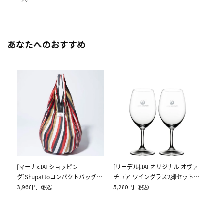
あなたへのおすすめ
[
ス
ク
5,
[マーナxJALショッピン
[リーデル]JALオリジナル オヴァ
グ]Shupattoコンパクトバッグ
チュア ワイングラス2脚セット
Drop JAL客室乗務員（LC）スカ
3,960円
（レッドワイン）
5,280円
（税込）
（税込）
ーフ柄