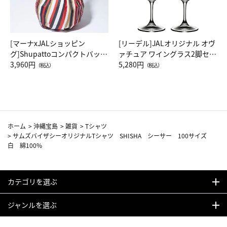
[マーナxJALショッピン
[リーデル]JALオリジナル オヴ
グ]Shupattoコンパクトバッグ
ァチュア ワイングラス2脚セッ
Drop JAL客室乗務員（LC）ス
3,960円
ト（レッドワイン）
5,280円
（税込）
（税込）
カーフ柄
ホーム
>
沖縄宝島
>
雑貨
>
Tシャツ
>
サムズバイザシーオリジナルTシャツ SHISHA シーサー 100サイズ
白 綿100%
カテゴリを選ぶ
ジャンルを選ぶ