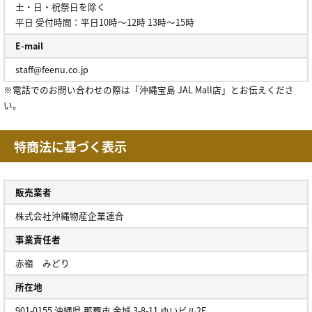
土・日・祝祭日を除く
平日 受付時間：平日10時～12時 13時～15時
E-mail
staff@feenu.co.jp
※電話でのお問い合わせの際は「沖縄宝島 JAL Mall店」とお伝えくださ
い。
特商法に基づく表示
販売業者
株式会社沖縄物産企業連合
事業責任者
赤嶺 みどり
所在地
901-0155 沖縄県 那覇市 金城 3-8-11 ゆいビル2F