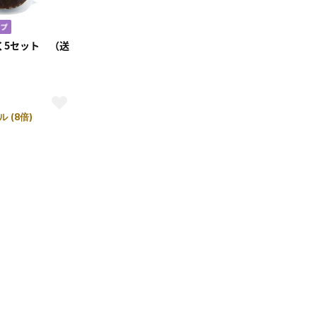
く5セット （送
ル (8倍)