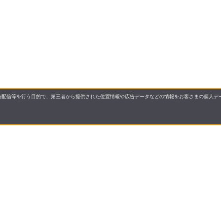
配信等を行う目的で、第三者から提供された位置情報や広告データなどの情報をお客さまの個人デー