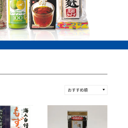
おすすめ順
新着順
積算マイル率（高い
順）
人気順
レビュー件数（多い