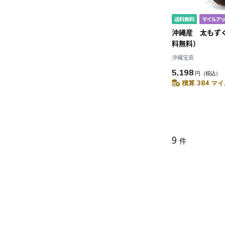
沖縄産 太もず
料無料）
沖縄宝島
5,198
円
（税込）
積算 384 マイ
9
件