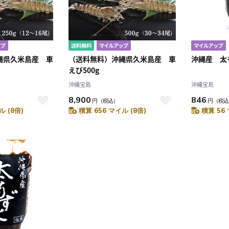
4
5
1
2
3
0
11
12
4
5
6
7
8
9
10
7
18
19
11
12
13
14
15
16
17
4
25
26
18
19
20
21
22
23
24
縄県久米島産 車
（送料無料）沖縄県久米島産 車
沖縄産 太
25
26
27
28
29
30
31
えび500g
沖縄宝島
沖縄宝島
8,900
846
円
（税込）
円
（税込
ル (8倍)
積算 656 マイル (8倍)
積算 56 