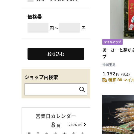
価格帯
円
～
円
あーさーと芽か
絞り込む
プ
沖縄宝島
1,152
円
（税込）
ショップ内検索
積算 80 マイル
営業日カレンダー
8
9
月
2026.09
月
日
月
火
水
木
金
土
日
月
火
水