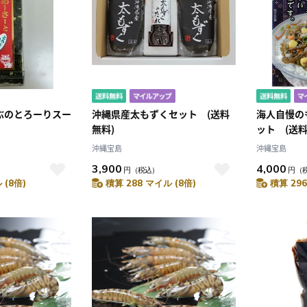
ぶのとろーりスー
沖縄県産太もずくセット (送料
海人自慢のも
無料)
ット (送料
沖縄宝島
沖縄宝島
3,900
4,000
円
（税込）
円
（
 (8倍)
積算 288 マイル (8倍)
積算 296
10
2026.10
月
2026.11
木
金
土
日
月
火
水
木
金
土