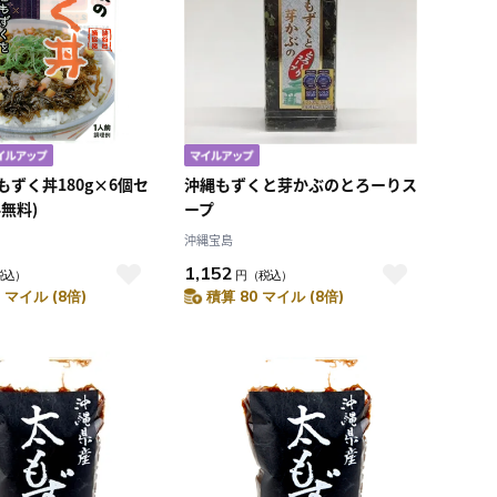
順）
レビュー評価（高い
順）
価格（安い順）
価格（高い順）
ずく丼180g×6個セ
沖縄もずくと芽かぶのとろーりス
無料)
ープ
沖縄宝島
1,152
税込）
円
（税込）
 マイル (8倍)
積算 80 マイル (8倍)